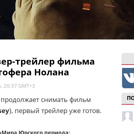
изер-трейлер фильма
тофера Нолана
5, 20:37 GMT+3
П
 продолжает снимать фильм
sey
), первый трейлер уже готов.
«Мира Юрского периода: