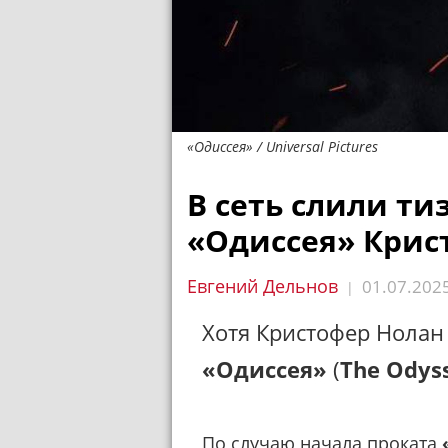
«Одиссея» / Universal Pictures
В сеть слили т
«Одиссея» Крис
Евгений Дельнов
01.07.202
|
Хотя Кристофер Нолан
«Одиссея»
(
The Odys
По случаю начала проката