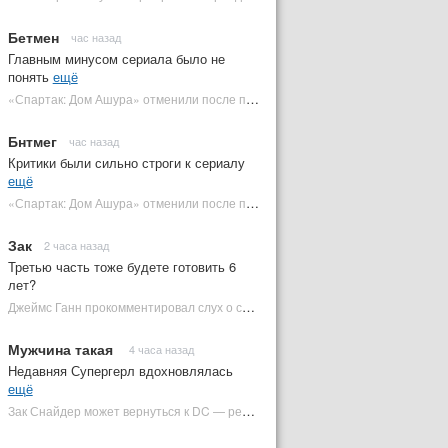
Бетмен
час назад
Главным минусом сериала было не
понять
ещё
«Спартак: Дом Ашура» отменили после первого сезона | Plugged In Ru
Бнтмег
час назад
Критики были сильно строги к сериалу
ещё
«Спартак: Дом Ашура» отменили после первого сезона | Plugged In Ru
Зак
2 часа назад
Третью часть тоже будете готовить 6
лет?
Джеймс Ганн прокомментировал слух о съемках «Бэтмена 3» | Plugged In Ru
Мужчина такая
4 часа назад
Недавняя Супергерл вдохновлялась
ещё
Зак Снайдер может вернуться к DC — режиссер общался с Warner Bros. (фото) | Plugged In Ru