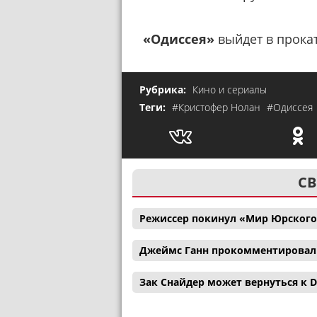
«Одиссея»
выйдет в прокат
Рубрика:
Кино и сериалы
Теги:
#Кристофер Нолан
#Одиссея
СВ
Режиссер покинул «Мир Юрского
Джеймс Ганн прокомментировал с
Зак Снайдер может вернуться к D