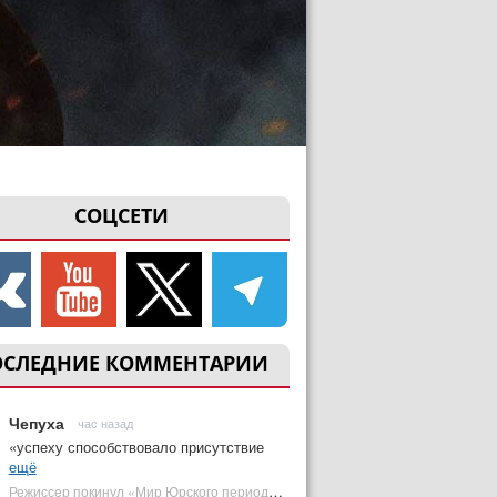
СОЦСЕТИ
ОСЛЕДНИЕ КОММЕНТАРИИ
Чепуха
час назад
«успеху способствовало присутствие
ещё
Режиссер покинул «Мир Юрского периода 5» | Plugged In Ru