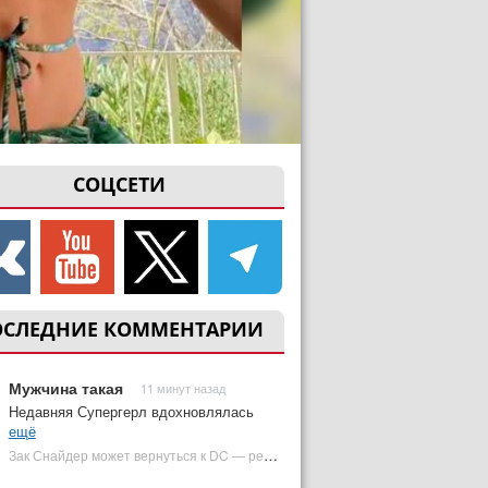
СОЦСЕТИ
ОСЛЕДНИЕ КОММЕНТАРИИ
Мужчина такая
11 минут назад
Недавняя Супергерл вдохновлялась
ещё
Зак Снайдер может вернуться к DC — режиссер общался с Warner Bros. (фото) | Plugged In Ru