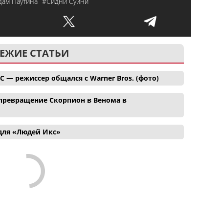
дам Паутина
#Сидни Суини
ЕЖИЕ СТАТЬИ
C — режиссер общался с Warner Bros. (фото)
ревращение Скорпион в Венома в
для «Людей Икс»