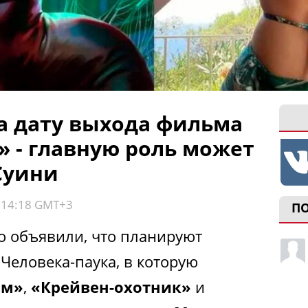
а дату выхода фильма
 - главную роль может
Суини
, 14:18 GMT+3
П
но объявили, что планируют
Человека-паука, в которую
ом»
,
«Крейвен-охотник»
и