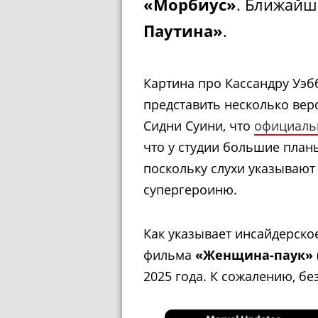
«Морбиус»
. Ближайш
Паутина»
.
Картина про Кассандру Уэб
представить несколько вер
Сидни Суини, что
официальн
что у студии большие план
поскольку слухи указывают
супергероиню.
Как указывает инсайдерско
фильма
«Женщина-паук»
2025 года. К сожалению, б