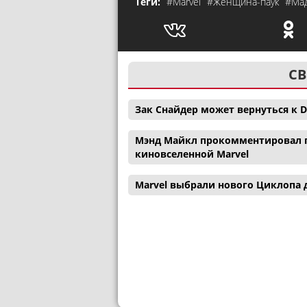
Теги:
#Marvel
#Женщина-паук
#Ма
СВ
Зак Снайдер может вернуться к D
Мэнд Майкл прокомментировал п
киновселенной Marvel
Marvel выбрали нового Циклопа 