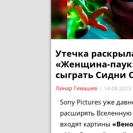
Утечка раскрыл
«Женщина-паук»
сыграть Сидни 
Линар Гимашев
14.08.2023
|
Sony Pictures уже дав
расширять Вселенную 
входят картины
«Вен