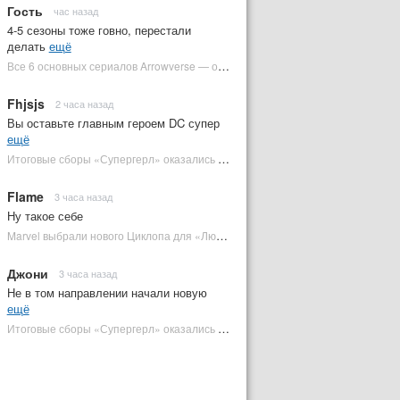
Гость
час назад
4-5 сезоны тоже говно, перестали
делать
ещё
Все 6 основных сериалов Arrowverse — от худшего к лучшему | Plugged In Ru
Fhjsjs
2 часа назад
Вы оставьте главным героем DC супер
ещё
Итоговые сборы «Супергерл» оказались худшими для DC за два десятилетия | Plugged In Ru
Flame
3 часа назад
Ну такое себе
Marvel выбрали нового Циклопа для «Людей Икс» | Plugged In Ru
Джони
3 часа назад
Не в том направлении начали новую
ещё
Итоговые сборы «Супергерл» оказались худшими для DC за два десятилетия | Plugged In Ru