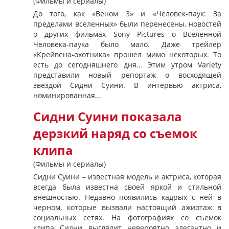
(Фильмы и сериалы)
До того, как «Веном 3» и «Человек-паук: За
пределами вселенных» были перенесены, новостей
о других фильмах Sony Pictures о Вселенной
Человека-паука было мало. Даже трейлер
«Крейвена-охотника» прошел мимо некоторых. То
есть до сегодняшнего дня… Этим утром Variety
представили новый репортаж о восходящей
звездой Сидни Суини. В интервью актриса,
номинированная...
Сидни Суини показала
дерзкий наряд со съемок
клипа
(Фильмы и сериалы)
Сидни Суини – известная модель и актриса, которая
всегда была известна своей яркой и стильной
внешностью. Недавно появились кадрых с ней в
черном, которые вызвали настоящий ажиотаж в
социальных сетях. На фотографиях со съемок
клипа Сидни выглядит невероятно элегантно и