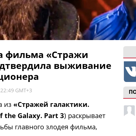
а фильма «Стражи
одтвердила выживание
ционера
, 22:49 GMT+3
П
а из
«Стражей галактики.
f the Galaxy. Part 3
) раскрывает
ьбы главного злодея фильма,