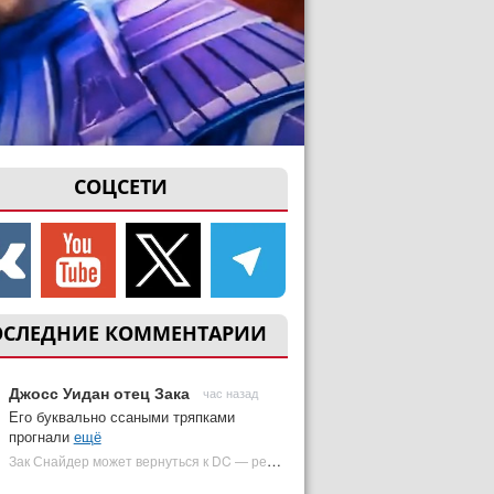
СОЦСЕТИ
ОСЛЕДНИЕ КОММЕНТАРИИ
Джосс Уидан отец Зака
час назад
Его буквально ссаными тряпками
прогнали
ещё
Зак Снайдер может вернуться к DC — режиссер общался с Warner Bros. (фото) | Plugged In Ru