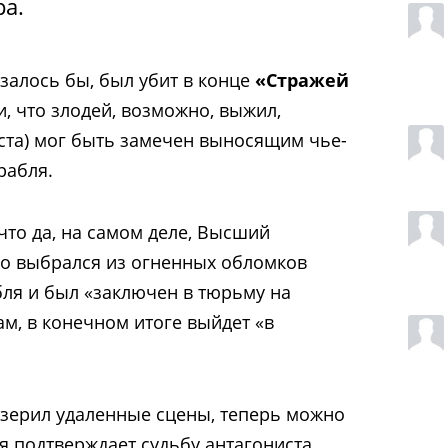
а.
азалось бы, был убит в конце
«Стражей
, что злодей, возможно, выжил,
иста) мог быть замечен выносящим чье-
рабля.
 что да, на самом деле, Высший
о выбрался из огненных обломков
ля и был «заключен в тюрьму на
вам, в конечном итоге выйдет «в
тизерил удаленные сцены, теперь можно
ая подтверждает судьбу антагониста.