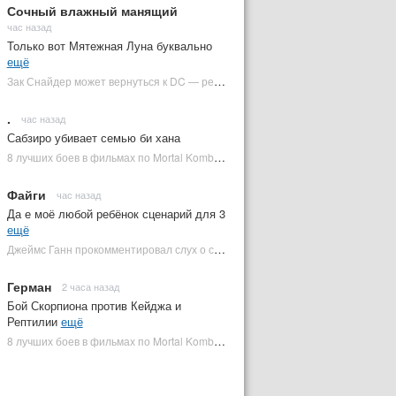
Сочный влажный манящий
час назад
Только вот Мятежная Луна буквально
ещё
Зак Снайдер может вернуться к DC — режиссер общался с Warner Bros. (фото) | Plugged In Ru
.
час назад
Сабзиро убивает семью би хана
8 лучших боев в фильмах по Mortal Kombat: от «Смертельной битвы» до «Мортал Комбат 2» | Plugged In Ru
Файги
час назад
Да е моё любой ребёнок сценарий для 3
ещё
Джеймс Ганн прокомментировал слух о съемках «Бэтмена 3» | Plugged In Ru
Герман
2 часа назад
Бой Скорпиона против Кейджа и
Рептилии
ещё
8 лучших боев в фильмах по Mortal Kombat: от «Смертельной битвы» до «Мортал Комбат 2» | Plugged In Ru