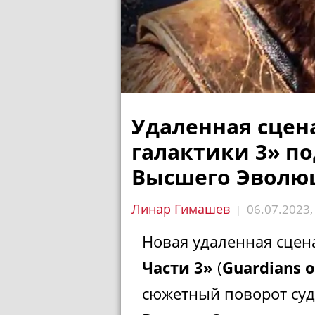
Удаленная сцен
галактики 3» п
Высшего Эволю
Линар Гимашев
06.07.2023
|
Новая удаленная сцен
Части 3»
(
Guardians o
сюжетный поворот суд