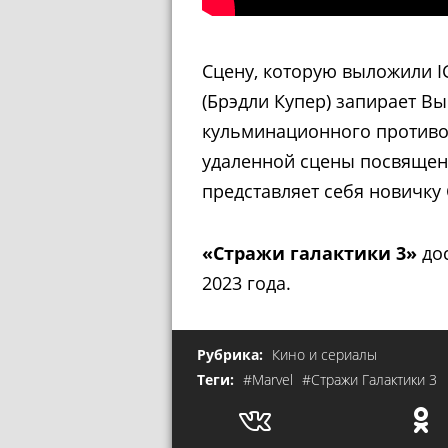
Сцену, которую выложили I
(Брэдли Купер) запирает В
кульминационного противос
удаленной сцены посвящен 
представляет себя новичку 
«Стражи галактики 3»
дос
2023 года.
Рубрика:
Кино и сериалы
Теги:
#Marvel
#Стражи Галактики 3