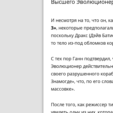
Высшего Эволюционер
И несмотря на то, что он, к
3»
, некоторые предполагали
поскольку Дракс (Дэйв Бат
то тело из-под обломков ко
С тех пор Ганн подтвердил,
Эволюционер действительн
своего разрушенного кораб
Знамогде», что, по его сло
массовке».
После того, как режиссер 
увидеть одну из них, котор