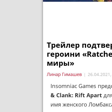
Трейлер подтве
героини «Ratche
миры»
Линар Гимашев
26.04.2021
|
Insomniac Games пред
& Clank: Rift Apart
для
имя женского Ломбакс