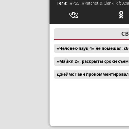
Теги:
#PS5
#Ratchet & Clank: Rift Apa
СВ
«Человек-паук 4» не помешал: с
«Майкл 2»: раскрыты сроки съем
Джеймс Ганн прокомментировал 