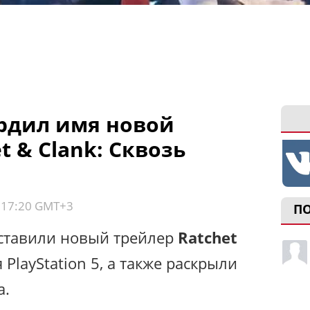
рдил имя новой
t & Clank: Сквозь
, 17:20 GMT+3
П
ставили новый трейлер
Ratchet
 PlayStation 5, а также раскрыли
а.