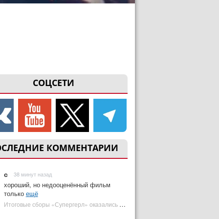
СОЦСЕТИ
ОСЛЕДНИЕ КОММЕНТАРИИ
с
38 минут назад
хороший, но недооценённый фильм
только
ещё
Итоговые сборы «Супергерл» оказались худшими для DC за два десятилетия | Plugged In Ru