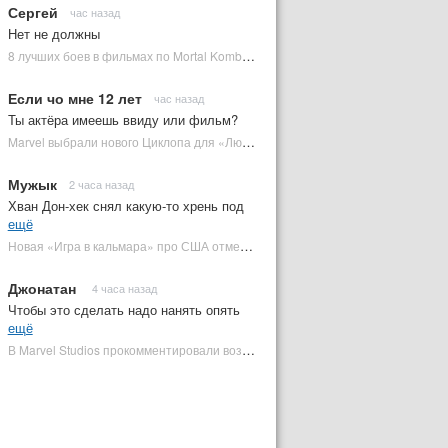
Сергей
час назад
Нет не должны
8 лучших боев в фильмах по Mortal Kombat: от «Смертельной битвы» до «Мортал Комбат 2» | Plugged In Ru
Если чо мне 12 лет
час назад
Ты актёра имеешь ввиду или фильм?
Marvel выбрали нового Циклопа для «Людей Икс» | Plugged In Ru
Мужык
2 часа назад
Хван Дон-хек снял какую-то хрень под
ещё
Новая «Игра в кальмара» про США отменена | Plugged In Ru
Джонатан
4 часа назад
Чтобы это сделать надо нанять опять
ещё
В Marvel Studios прокомментировали возвращение Канга на экраны | Plugged In Ru