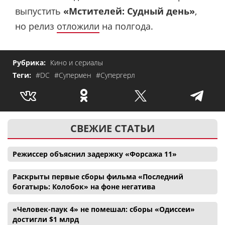
выпустить
«Мстителей: Судный день»
,
но релиз
отложили
на полгода.
Рубрика:
Кино и сериалы
Теги:
#DC
#Супермен
#Супергерл
СВЕЖИЕ СТАТЬИ
Режиссер объяснил задержку «Форсажа 11»
Раскрыты первые сборы фильма «Последний
богатырь: Колобок» на фоне негатива
«Человек-паук 4» не помешал: сборы «Одиссеи»
достигли $1 млрд