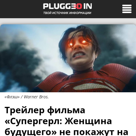
«Флэш» / Warner Bros.
Трейлер фильма
«Супергерл: Женщина
будущего» не покажут на