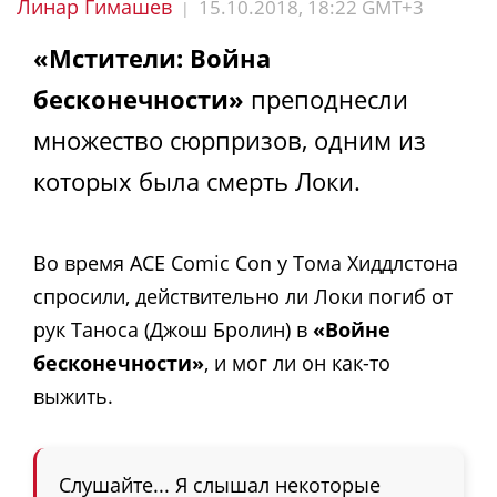
Линар Гимашев
15.10.2018, 18:22 GMT+3
|
«Мстители: Война
бесконечности»
преподнесли
множество сюрпризов, одним из
которых была смерть Локи.
Во время ACE Comic Con у Тома Хиддлстона
спросили, действительно ли Локи погиб от
рук Таноса (Джош Бролин) в
«Войне
бесконечности»
, и мог ли он как-то
выжить.
Слушайте... Я слышал некоторые