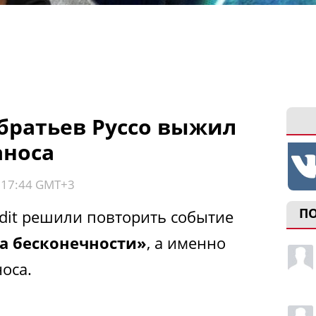
 братьев Руссо выжил
аноса
, 17:44 GMT+3
П
dit решили повторить событие
а бесконечности»
, а именно
оса.