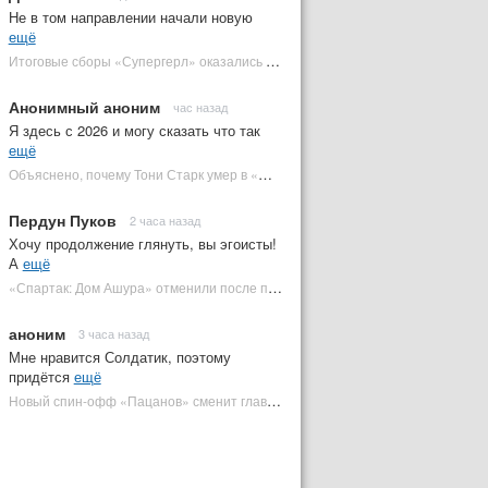
Не в том направлении начали новую
ещё
Итоговые сборы «Супергерл» оказались худшими для DC за два десятилетия | Plugged In Ru
Анонимный аноним
час назад
Я здесь с 2026 и могу сказать что так
ещё
Объяснено, почему Тони Старк умер в «Мстителях: Финал» вместо Стива Роджерса
Пердун Пуков
2 часа назад
Хочу продолжение глянуть, вы эгоисты!
А
ещё
«Спартак: Дом Ашура» отменили после первого сезона | Plugged In Ru
аноним
3 часа назад
Мне нравится Солдатик, поэтому
придётся
ещё
Новый спин-офф «Пацанов» сменит главного героя | Plugged In Ru