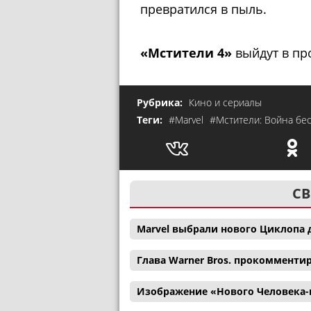
превратился в пыль.
«Мстители 4»
выйдут в про
Рубрика:
Кино и сериалы
Теги:
#Marvel
#Мстители: Война бе
СВ
Marvel выбрали нового Циклопа 
Глава Warner Bros. прокомменти
Изображение «Нового Человека-