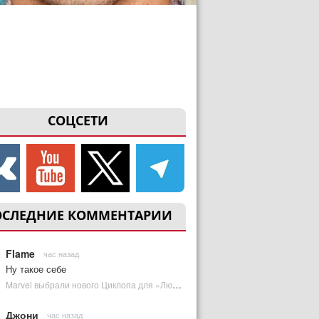
СОЦСЕТИ
ОСЛЕДНИЕ КОММЕНТАРИИ
Flame
час назад
Ну такое себе
Marvel выбрали нового Циклопа для «Людей Икс» | Plugged In Ru
Джони
час назад