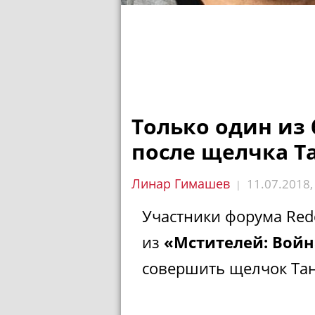
Только один из
после щелчка Т
Линар Гимашев
11.07.2018
|
Участники форума Red
из
«Мстителей: Войн
совершить щелчок Тан