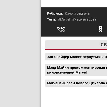
Рубрика:
Кино и сериалы
Теги:
#Marvel
#Черная вдова
СВ
Зак Снайдер может вернуться к D
Мэнд Майкл прокомментировал п
киновселенной Marvel
Marvel выбрали нового Циклопа 