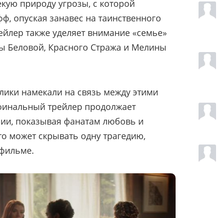
кую природу угрозы, с которой
ф, опуская занавес на таинственного
рейлер также уделяет внимание «семье»
ы Беловой, Красного Стража и Мелины
ики намекали на связь между этими
финальный трейлер продолжает
нии, показывая фанатам любовь и
это может скрывать одну трагедию,
 фильме.