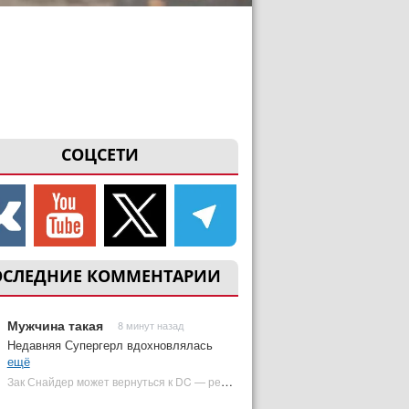
СОЦСЕТИ
ОСЛЕДНИЕ КОММЕНТАРИИ
Мужчина такая
8 минут назад
Недавняя Супергерл вдохновлялась
ещё
Зак Снайдер может вернуться к DC — режиссер общался с Warner Bros. (фото) | Plugged In Ru