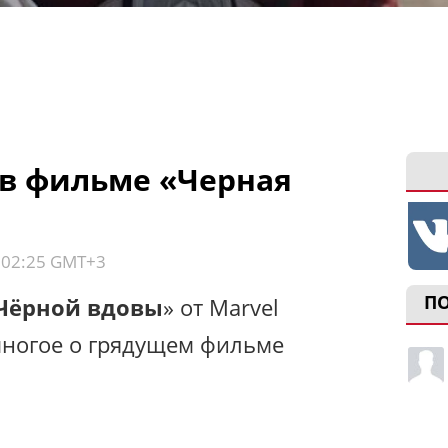
 в фильме «Черная
, 02:25 GMT+3
П
Чёрной вдовы
» от Marvel
 многое о грядущем фильме