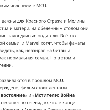
едким явлением в MCU.
 важны для Красного Стража и Мелины,
отца и матери. За обеденным столом они
щие надоедливые родители. Всё это
й семьи, и Marvel хотят, чтобы фанаты
идеть, как, невзирая на битвы и
как нормальная семья. Но в этом и
гедии.
 развиваются в прошлом MCU.
верждено, фильм стоит лентами
ивостояние
» и «
Мстители: Война
 совершенно очевидно, что в конце
к Капитану Америка и Соколу, прежде