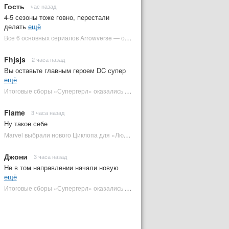
Гость
час назад
4-5 сезоны тоже говно, перестали
делать
ещё
Все 6 основных сериалов Arrowverse — от худшего к лучшему | Plugged In Ru
Fhjsjs
2 часа назад
Вы оставьте главным героем DC супер
ещё
Итоговые сборы «Супергерл» оказались худшими для DC за два десятилетия | Plugged In Ru
Flame
3 часа назад
Ну такое себе
Marvel выбрали нового Циклопа для «Людей Икс» | Plugged In Ru
Джони
3 часа назад
Не в том направлении начали новую
ещё
Итоговые сборы «Супергерл» оказались худшими для DC за два десятилетия | Plugged In Ru