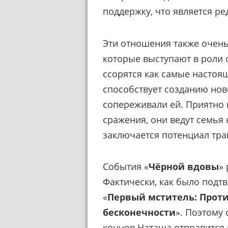
поддержку, что является р
Эти отношения также очень
которые выступают в роли 
ссорятся как самые настоя
способствует созданию ново
сопереживали ей. Приятно в
сражения, они ведут семья 
заключается потенциал тра
События «
Чёрной вдовы
»
Фактически, как было подт
«
Первый мститель: Прот
бесконечности
». Поэтому
концов Наташа отправится 