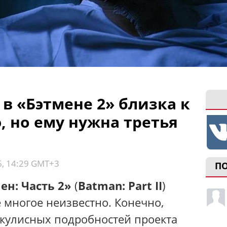
 в «Бэтмене 2» близка к
 но ему нужна третья
6, 14:29 GMT+3
П
ен: Часть 2»
(
Batman: Part II
)
е многое неизвестно. Конечно,
акулисных подробностей проекта