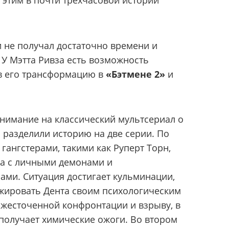
 этим в почти трехчасовой истории
 не получал достаточно времени и
 У Мэтта Ривза есть возможность
ав его трансформацию в
«Бэтмене 2»
и
нимание на классический мультсериал о
 разделили историю на две серии. По
гангстерами, такими как Руперт Торн,
ба с личными демонами и
ми. Ситуация достигает кульминации,
жировать Дента своим психологическим
ожесточенной конфронтации и взрыву, в
 получает химические ожоги. Во втором