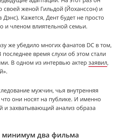
едыдущие адаптации. На этот раз он
о своей женой Гильдой (Йоханссон) и
Дэнс). Кажется, Дент будет не просто
о и членом влиятельной семьи.
азу же убедило многих фанатов DC в том,
В последнее время слухи об этом стали
ми. В одном из интервью актер
заявил
,
й».
следование мужчин, чья внутренняя
, что они носят на публике. И именно
ий и захватывающий анализ образа
к минимум два фильма