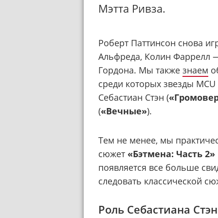
Мэтта Ривза.
Роберт Паттинсон снова иг
Альфреда, Колин Фаррелл 
Гордона. Мы также
знаем
об
среди которых звезды MCU 
Себастиан Стэн (
«Громове
(
«Вечные»
).
Тем не менее, мы практичес
сюжет
«Бэтмена: Часть 2»
появляется все больше свид
следовать классической сю
Роль Себастиана Стэн