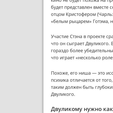
кино не будет похожа на пр
будет представлен вместе с
отцом Кристофером (Чарльз 
«белым рыцарем» Готэма, н
Участие Стэна в проекте ср
что он сыграет Двуликого. 
гораздо более убедительны
что играет «несколько роле
Похоже, его ниша — это ис
психика отличается от того
таким должен быть глубок
Двуликого.
Двуликому нужно ка