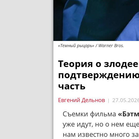
«Темный рыцарь» / Warner Bros.
Теория о злодее
подтверждению,
часть
Евгений Дельнов
27.05.202
|
Съемки фильма
«Бэтм
уже идут, но о нем ещ
нам известно много з