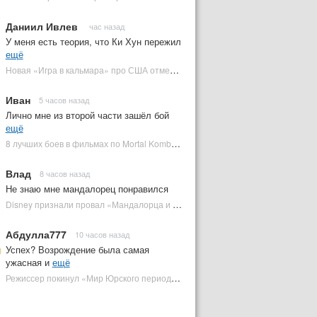
Даниил Ивлев
час назад
У меня есть теория, что Ки Хун пережил
ещё
Новая «Игра в кальмара» про США отменена | Plugged In Ru
Иван
5 часов назад
Лично мне из второй части зашёл бой
ещё
8 лучших боев в фильмах по Mortal Kombat: от «Смертельной битвы» до «Мортал Комбат 2» | Plugged In Ru
Влад
8 часов назад
Не знаю мне мандалорец понравился
Disney признали провал «Мандалорца и Грогу» и еще одной новинки | Plugged In Ru
Абдулла777
10 часов назад
Успех? Возрождение была самая
ужасная и
ещё
Режиссер покинул «Мир Юрского периода 5» | Plugged In Ru