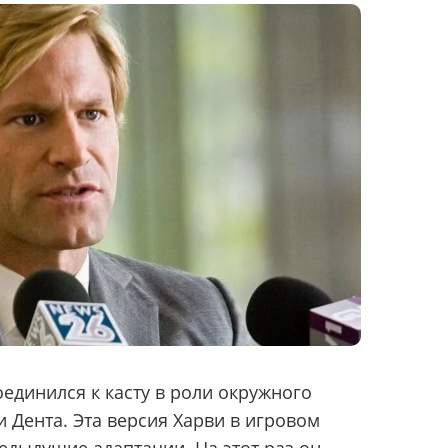
единился к касту в роли окружного
 Дента. Эта версия Харви в игровом