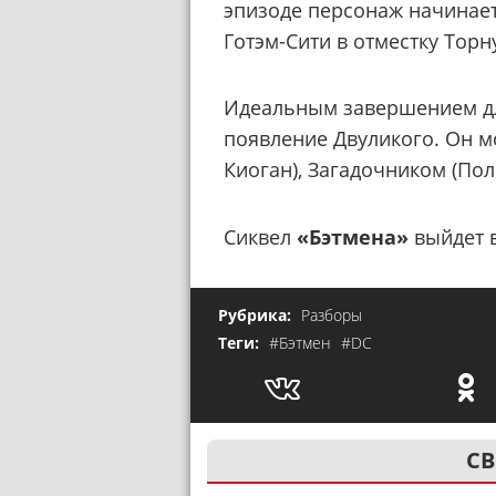
эпизоде ​персонаж начинае
Готэм-Сити в отместку Торн
Идеальным завершением дл
появление Двуликого. Он м
Киоган), Загадочником (Пол
Сиквел
«Бэтмена»
выйдет в
Рубрика:
Разборы
Теги:
#Бэтмен
#DC
СВ