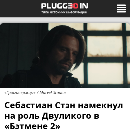
«Громовержцы» / Marvel Studios
Себастиан Стэн намекнул
на роль Двуликого в
«Бэтмене 2»