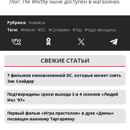
Thor: The Worthy
ныне доступен в магазинах.
Рубрика:
Комиксы
Теги:
#Marvel
#DC
#Супермен
#Тор
#Чудо-женщина
СВЕЖИЕ СТАТЬИ
7 фильмов киновселенной DC, которые может снять
Зак Снайдер
Подтверждены сроки выхода 3 и 4 сезонов «Людей
Икс '97»
Первый фильм «Игра престолов» в духе «Дюны»
посвящен важному Таргариену