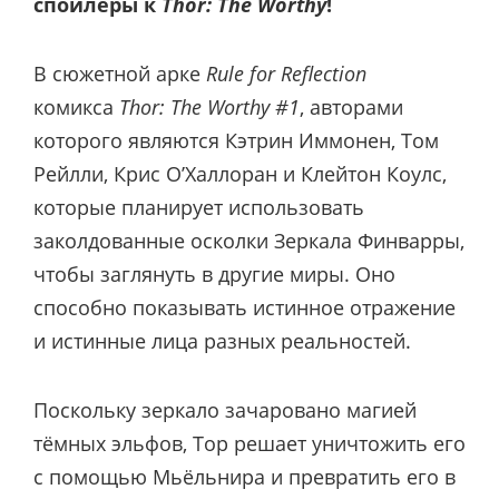
спойлеры к
Thor: The Worthy
!
В сюжетной арке
Rule for Reflection
комикса
Thor: The Worthy #1
, авторами
которого являются Кэтрин Иммонен, Том
Рейлли, Крис О’Халлоран и Клейтон Коулс,
которые планирует использовать
заколдованные осколки Зеркала Финварры,
чтобы заглянуть в другие миры. Оно
способно показывать истинное отражение
и истинные лица разных реальностей.
Поскольку зеркало зачаровано магией
тёмных эльфов, Тор решает уничтожить его
с помощью Мьёльнира и превратить его в