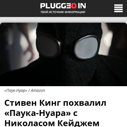
«Паук-Нуар» / Amazon
Стивен Кинг похвалил
«Паука-Нуара» c
Николасом Кейджем