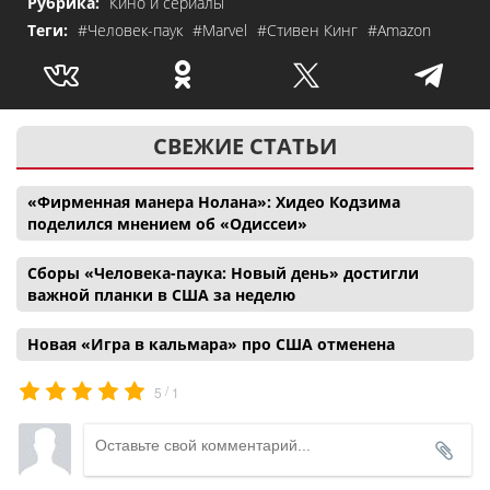
Рубрика:
Кино и сериалы
Теги:
#Человек-паук
#Marvel
#Стивен Кинг
#Amazon
СВЕЖИЕ СТАТЬИ
«Фирменная манера Нолана»: Хидео Кодзима
поделился мнением об «Одиссеи»
Сборы «Человека-паука: Новый день» достигли
важной планки в США за неделю
Новая «Игра в кальмара» про США отменена
/
5
1