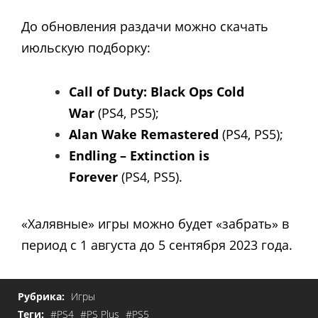
До обновления раздачи можно скачать
июльскую подборку:
Call of Duty: Black Ops Cold
War
(PS4, PS5);
Alan Wake Remastered
(PS4,
PS5);
Endling – Extinction is
Forever
(PS4,
PS5)
.
«Халявные» игры можно будет «забрать» в
период с 1 августа до 5 сентября 2023 года.
Рубрика:
Игры
Теги:
#PS4
#PS Plus
#PS5