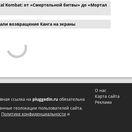
tal Kombat: от «Смертельной битвы» до «Мортал
вали возвращение Канга на экраны
О нас
Карта сайта
вная ссылка на
pluggedin.ru
обязательна
Реклама
 данные геолокации пользователей сайта,
в
Политике конфиденциальности
и