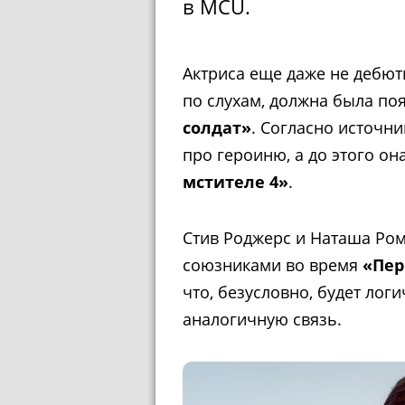
в MCU.
Актриса еще даже не дебюти
по слухам, должна была по
солдат»
. Согласно источн
про героиню, а до этого он
мстителе 4»
.
Стив Роджерс и Наташа Ро
союзниками во время
«Пер
что, безусловно, будет лог
аналогичную связь.