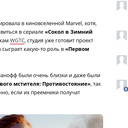
ровала в киновселенной Marvel, хотя,
явиться в сериале
«Сокол в Зимний
икам
WGTC
, студия уже готовит проект
а сыграет какую-то роль в
«Первом
манофф были очень близки и даже были
вого мстителя: Противостояние»
, так
ично, если их преемники получат