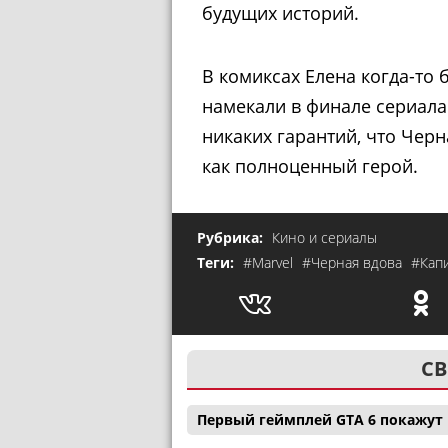
будущих историй.
В комиксах Елена когда-то
намекали в финале сериала
никаких гарантий, что Чер
как полноценный герой.
Рубрика:
Кино и сериалы
Теги:
#Marvel
#Черная вдова
#Кап
СВ
Первый геймплей GTA 6 покажут н