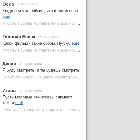
Оооо
2 часа назад
Когда они уже поймут, что фильмы про
ещё
Итоговые сборы «Супергерл» оказались худшими для DC за два десятилетия | Plugged In Ru
Головач Елена
4 часа назад
Какой фильм - такие сборы. Ну-у-у,
ещё
Итоговые сборы «Супергерл» оказались худшими для DC за два десятилетия | Plugged In Ru
Денис
5 часов назад
Я буду смотреть, и ты будешь смотреть
Новый спин-офф «Пацанов» сменит главного героя | Plugged In Ru
Игорь
5 часов назад
Пусть молодые режиссеры снимают
там, в
ещё
«Аватар 4» теперь под вопросом — Кэмерон решил отойти от продолжения | Plugged In Ru