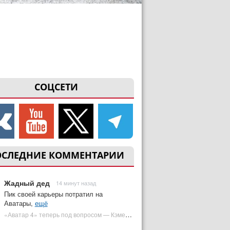
СОЦСЕТИ
ОСЛЕДНИЕ КОММЕНТАРИИ
Жадный дед
14 минут назад
Пик своей карьеры потратил на
Аватары,
ещё
«Аватар 4» теперь под вопросом — Кэмерон решил отойти от продолжения | Plugged In Ru