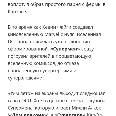
воплотил образ простого парня с фермы в
Канзасе.
В то время как Кевин Файги создавал
киновселенную Marvel с нуля, Вселенная
DC Ганна появилась уже полностью
сформированной.
«Супермен»
сразу
погрузил зрителей в процветающую
вселенную комиксов, до отказа
наполненную супергероями и
суперзлодеями.
Этим летом на экраны выходит следующая
глава DCU. Хотя в центре сюжета — кузина
Супермена, которую играет Милли Алкок
(
«Дом дракона»
), в
«Супергерл»
Кал-Эл