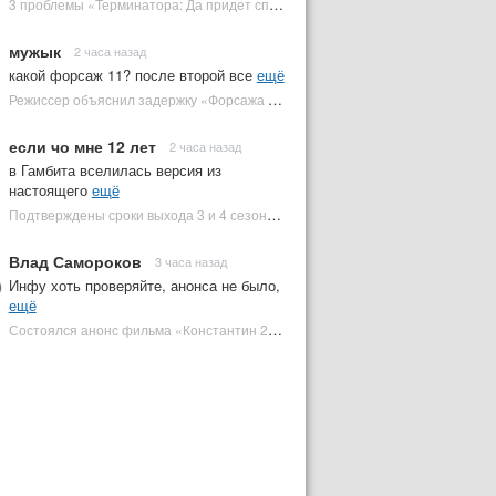
3 проблемы «Терминатора: Да придет спаситель», которые испортили фильм | Plugged In Ru
мужык
2 часа назад
какой форсаж 11? после второй все
ещё
Режиссер объяснил задержку «Форсажа 11» | Plugged In Ru
если чо мне 12 лет
2 часа назад
в Гамбита вселилась версия из
настоящего
ещё
Подтверждены сроки выхода 3 и 4 сезонов «Людей Икс '97» | Plugged In Ru
Влад Самороков
3 часа назад
Инфу хоть проверяйте, анонса не было,
ещё
Состоялся анонс фильма «Константин 2» с Киану Ривзом. Когда он выйдет? | Plugged In Ru