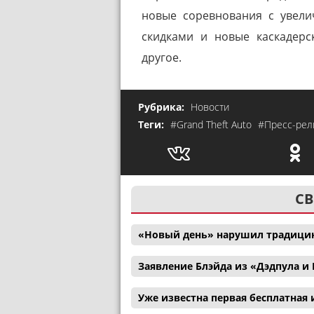
новые соревнования с увел
скидками и новые каскадерс
другое.
Рубрика:
Новости
Теги:
#Grand Theft Auto
#Пресс-рел
СВ
«Новый день» нарушил традицию
Заявление Блэйда из «Дэдпула 
Уже известна первая бесплатная и