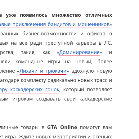
e уже появилось множество отличных
овые приключения бандитов и мошенников
»
ванных бизнес-возможностей и офисов в
вых на все ради преступной карьеры в ЛС.
ства, такие, как «
Доминирование
» и
дняли командные игры на новый, более
ление «
Лихачи и трюкачи
» вдохнуло новую
лагодаря комплекту радикально новых трасс и
ору каскадерских гонок
, который позволяет
вым игрокам создавать свои каскадерские
.
зличные товары в
GTA Online
помогут вам
ет игра. Ждите новых мероприятий и осенью: