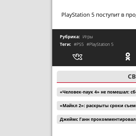
PlayStation 5 поступит в пр
Рубрика:
Игры
Теги:
#PS5
#PlayStation 5
СВ
«Человек-паук 4» не помешал: с
«Майкл 2»: раскрыты сроки съем
Джеймс Ганн прокомментировал 