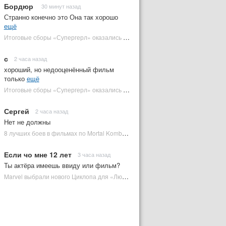
Бордюр
30 минут назад
Странно конечно это Она так хорошо
ещё
Итоговые сборы «Супергерл» оказались худшими для DC за два десятилетия | Plugged In Ru
с
2 часа назад
хороший, но недооценённый фильм
только
ещё
Итоговые сборы «Супергерл» оказались худшими для DC за два десятилетия | Plugged In Ru
Сергей
2 часа назад
Нет не должны
8 лучших боев в фильмах по Mortal Kombat: от «Смертельной битвы» до «Мортал Комбат 2» | Plugged In Ru
Если чо мне 12 лет
3 часа назад
Ты актёра имеешь ввиду или фильм?
Marvel выбрали нового Циклопа для «Людей Икс» | Plugged In Ru