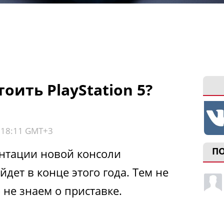
оить PlayStation 5?
, 18:11 GMT+3
П
ентации новой консоли
ыйдет в конце этого года. Тем не
 не знаем о приставке.