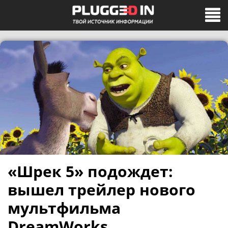
«Шрек 5» подождет:
вышел трейлер нового
мультфильма
DreamWorks