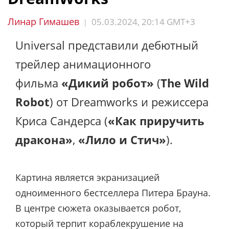
Линар Гимашев
05.03.2024, 20:14 GMT+3
|
Universal представили дебютный
трейлер анимационного
фильма
«Дикий робот»
(
The Wild
Robot
) от Dreamworks и режиссера
Криса Сандерса (
«Как приручить
дракона»
,
«Лило и Стич»
).
Картина является экранизацией
одноименного бестселлера Питера Брауна.
В центре сюжета оказывается робот,
который терпит кораблекрушение на