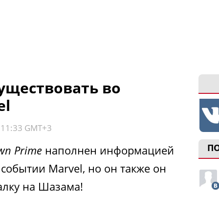
уществовать во
el
, 11:33 GMT+3
П
own Prime
наполнен информацией
событии Marvel, но он также он
алку на Шазама!