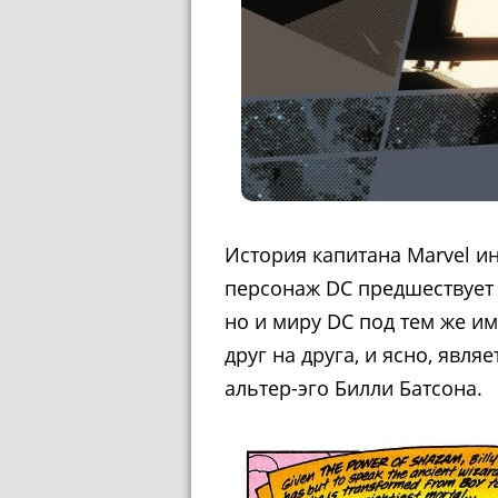
История капитана Marvel ин
персонаж DC предшествует 
но и миру DC под тем же им
друг на друга, и ясно, явля
альтер-эго Билли Батсона.