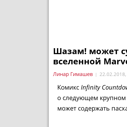
Шазам! может с
вселенной Marv
Линар Гимашев
22.02.2018
|
Комикс
Infinity Countd
о следующем крупном 
может содержать пасх