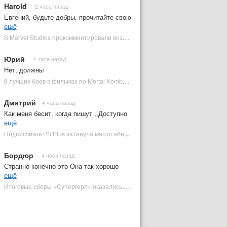
Harold
2 часа назад
Евгений, будьте добры, прочитайте свою
ещё
В Marvel Studios прокомментировали возвращение Канга на экраны | Plugged In Ru
Юрий
4 часа назад
Нет, должны
8 лучших боев в фильмах по Mortal Kombat: от «Смертельной битвы» до «Мортал Комбат 2» | Plugged In Ru
Дмитрий
4 часа назад
Как меня бесит, когда пишут ,,Доступно
ещё
Подписчиков PS Plus затянула масштабная RPG в духе Skyrim, которая доступна бесплатно | Plugged In Ru
Бордюр
4 часа назад
Странно конечно это Она так хорошо
ещё
Итоговые сборы «Супергерл» оказались худшими для DC за два десятилетия | Plugged In Ru