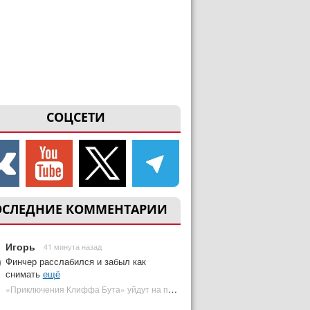
СОЦСЕТИ
ОСЛЕДНИЕ КОММЕНТАРИИ
Игорь
41 минута назад
Финчер расслабился и забыл как
снимать
ещё
«Приключения Клиффа Бута» уйдут на пересъемки — премьера под угрозой | Plugged In Ru