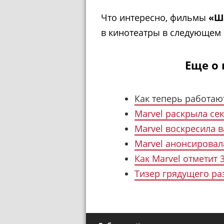
Что интересно, фильмы
«Ш
в кинотеатры в следующем 
Еще о 
Как теперь работаю
Marvel раскрыла се
Marvel воскресила 
Marvel анонсирова
Как Marvel отметит 
Тизер грядущего ра