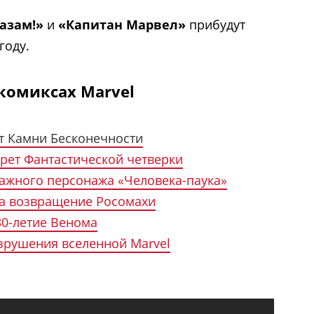
азам!»
и
«Капитан Марвел»
прибудут
году.
комиксах Marvel
т Камни Бесконечности
крет Фантастической четверки
важного персонажа «Человека-паука»
ла возвращение Росомахи
30-летие Венома
зрушения вселенной Marvel