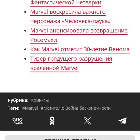
Фантастической четверки
Marvel воскресила важного
персонажа «Человека-паука»
Marvel анонсировала возвращение
Росомахи
Как Marvel отметит 30-летие Венома
Тизер грядущего разрушения
вселенной Marvel
Рубрика:
Комиксы
Теги:
#Marvel
#Мстители: Война бесконечности