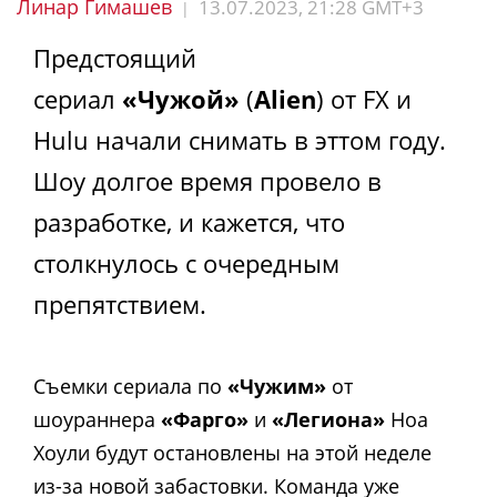
Линар Гимашев
13.07.2023, 21:28 GMT+3
|
Предстоящий
сериал
«Чужой»
(
Alien
) от FX и
Hulu начали снимать в эттом году.
Шоу долгое время провело в
разработке, и кажется, что
столкнулось с очередным
препятствием.
Съемки сериала по
«Чужим»
от
шоураннера
«Фарго»
и
«Легиона»
Ноа
Хоули будут остановлены на этой неделе
из-за новой забастовки.
Команда уже