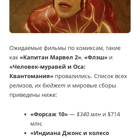
Ожидаемые фильмы по комиксам, такие
как
«Капитан Марвел 2»
,
«Флэш»
и
«Человек-муравей и Оса:
Квантомания»
провалились. Список всех
релизов, их
бюджет
и мировые сборы
приведены ниже:
«Форсаж 10»
—
$340 млн
и $714
млн;
«Индиана Джонс и колесо