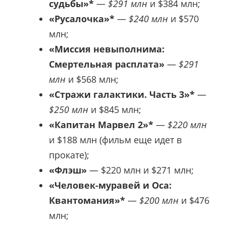
судьбы»*
—
$291 млн
и $384 млн;
«Русалочка»*
—
$240 млн
и
$
570
млн;
«Миссия невыполнима:
Смертельная расплата»
—
$
291
млн
и
$
568 млн;
«Стражи галактики. Часть 3»*
—
$
250 млн
и
$
845 млн;
«Капитан Марвел 2»*
—
$
220 млн
и
$
188 млн (фильм еще идет в
прокате);
«Флэш»
—
$
220 млн и
$
271 млн;
«Человек-муравей и Оса:
Квантомания»*
—
$
200 млн
и
$
476
млн;