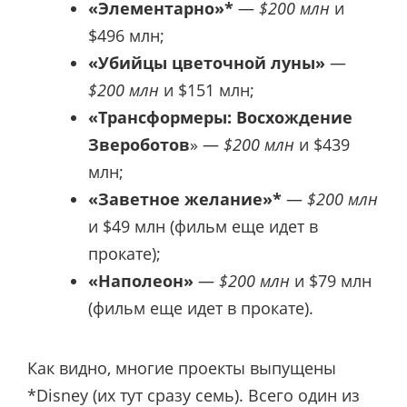
«Элементарно»*
—
$
200 млн
и
$
496 млн;
«Убийцы цветочной луны»
—
$
200
млн
и
$
151 млн;
«Трансформеры: Восхождение
Звероботов
» —
$
200 млн
и
$
439
млн;
«Заветное желание»*
—
$
200 млн
и
$
49 млн (фильм еще идет в
прокате);
«Наполеон»
—
$
200 млн
и
$
79 млн
(фильм еще идет в прокате).
Как видно, многие проекты выпущены
*Disney (их тут сразу семь). Всего один из