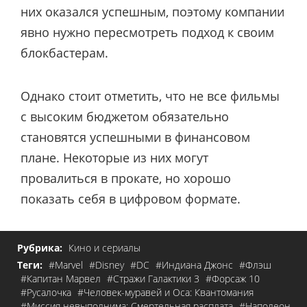
них оказался успешным, поэтому компании
явно нужно пересмотреть подход к своим
блокбастерам.
Однако стоит отметить, что не все фильмы
с высоким бюджетом обязательно
становятся успешными в финансовом
плане. Некоторые из них могут
провалиться в прокате, но хорошо
показать себя в цифровом формате.
Рубрика:
Кино и сериалы
Теги:
#Marvel
#Disney
#DC
#Индиана Джонс
#Флэш
#Капитан Марвел
#Стражи Галактики 3
#Форсаж 10
#Русалочка
#Человек-муравей и Оса: Квантомания
#Миссия невыполнима: Смертельная расплата
#Наполеон