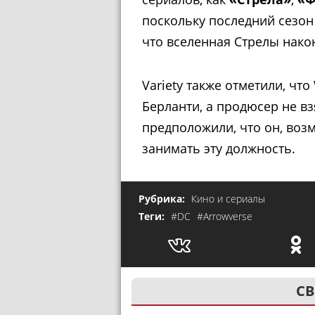
поскольку последний сезо
что вселенная Стрелы након
Variety также отметили, что
Берланти, а продюсер не вз
предположили, что он, возм
занимать эту должность.
Рубрика:
Кино и сериалы
Теги:
#DC
#Arrowverse
СВ