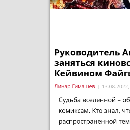
Руководитель A
заняться киновс
Кейвином Файг
Линар Гимашев
13.08.2022
|
Судьба вселенной – о
комиксам. Кто знал, чт
распространенной темо