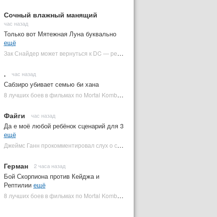
Сочный влажный манящий
час назад
Только вот Мятежная Луна буквально
ещё
Зак Снайдер может вернуться к DC — режиссер общался с Warner Bros. (фото) | Plugged In Ru
.
час назад
Сабзиро убивает семью би хана
8 лучших боев в фильмах по Mortal Kombat: от «Смертельной битвы» до «Мортал Комбат 2» | Plugged In Ru
Файги
час назад
Да е моё любой ребёнок сценарий для 3
ещё
Джеймс Ганн прокомментировал слух о съемках «Бэтмена 3» | Plugged In Ru
Герман
2 часа назад
Бой Скорпиона против Кейджа и
Рептилии
ещё
8 лучших боев в фильмах по Mortal Kombat: от «Смертельной битвы» до «Мортал Комбат 2» | Plugged In Ru