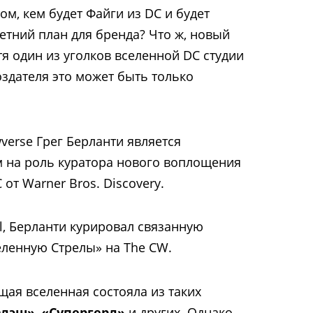
ом, кем будет Файги из DC и будет
етний план для бренда? Что ж, новый
отя один из уголков вселенной DC студии
создателя это может быть только
wverse Грег Берланти является
 на роль куратора нового воплощения
т Warner Bros. Discovery.
l, Берланти курировал связанную
ленную Стрелы» на The CW.
бщая вселенная состояла из таких
лэш»
,
«Супергерл»
и других. Однако,