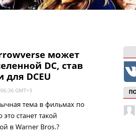
rrowverse может
еленной DC, став
и для DCEU
, 06:36 GMT+3
П
бычная тема в фильмах по
о это станет такой
й в Warner Bros.?