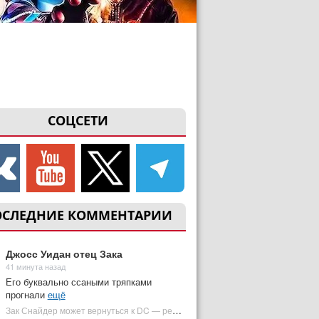
СОЦСЕТИ
ОСЛЕДНИЕ КОММЕНТАРИИ
Джосс Уидан отец Зака
41 минута назад
Его буквально ссаными тряпками
прогнали
ещё
Зак Снайдер может вернуться к DC — режиссер общался с Warner Bros. (фото) | Plugged In Ru