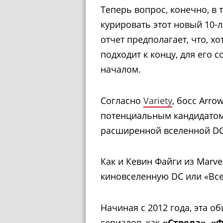
Теперь вопрос, конечно, в т
курировать этот новый 10-л
отчет предполагает, что, х
подходит к концу, для его 
началом.
Согласно
Variety
, босс Arro
потенциальным кандидатом
расширенной вселенной DC о
Как и Кевин Файги из Marve
киновселенную DC или «Все
Начиная с 2012 года, эта о
сериалов, как
«Стрела»
,
«Ф