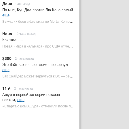
Даня
час назад
По мне, Кун Дал против Лю Кана самый
ещё
8 лучших боев в фильмах по Mortal Kombat: от «Смертельной битвы» до «Мортал Комбат 2» | Plugged In Ru
Нана
2 часа назад
Как жаль....
Новая «Игра в кальмара» про США отменена | Plugged In Ru
$300
2 часа назад
Это байт как в свое время провернул
ещё
Зак Снайдер может вернуться к DC — режиссер общался с Warner Bros. (фото) | Plugged In Ru
11 й
2 часа назад
Ашур в первой же серии показан
психом,
ещё
«Спартак: Дом Ашура» отменили после первого сезона | Plugged In Ru