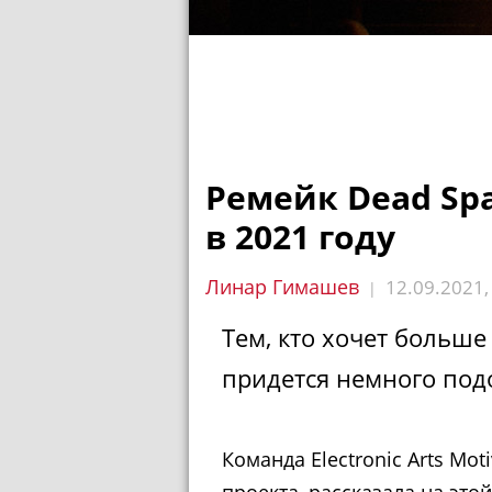
Ремейк Dead Sp
в 2021 году
Линар Гимашев
12.09.2021
|
Тем, кто хочет больше
придется немного под
Команда Electronic Arts Mo
проекта, рассказала на это