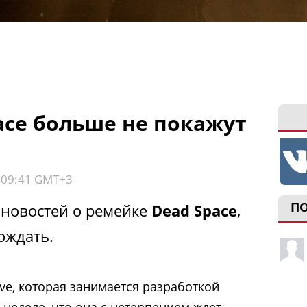
ace больше не покажут
, 09:41 GMT+3
П
 новостей о ремейке
Dead Space
,
ождать.
tive, которая занимается разработкой
й неделе, что она с нетерпением ждет