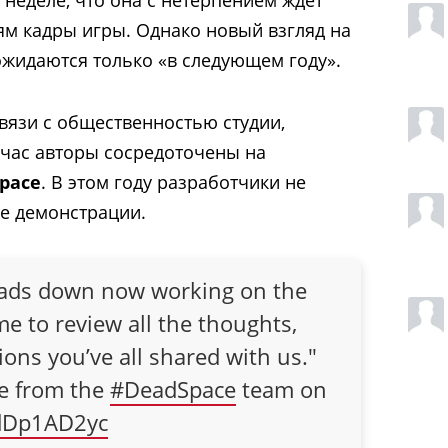
м кадры игры. Однако новый взгляд на
ожидаются только «в следующем году».
связи с общественностью студии,
ейчас авторы сосредоточены на
pace
. В этом году разработчики не
е
демонстрации.
eads down now working on the
e to review all the thoughts,
ions you’ve all shared with us."
te from the
#DeadSpace
team on
1dDp1AD2yc