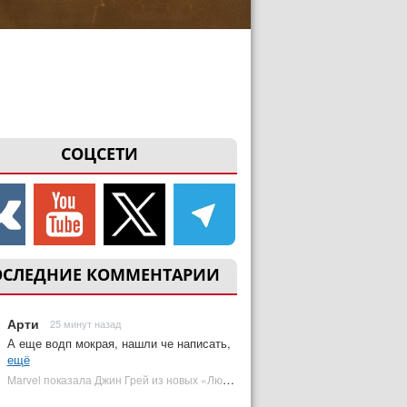
СОЦСЕТИ
ОСЛЕДНИЕ КОММЕНТАРИИ
Арти
25 минут назад
А еще водп мокрая, нашли че написать,
ещё
Marvel показала Джин Грей из новых «Людей Икс» | Plugged In Ru