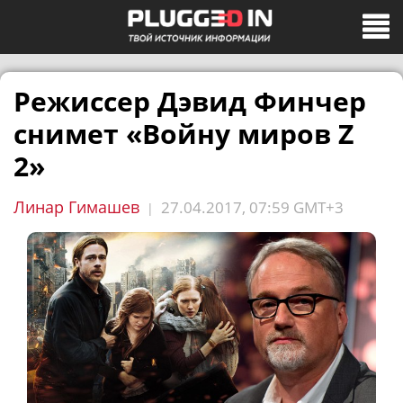
Режиссер Дэвид Финчер
снимет «Войну миров Z
2»
Линар Гимашев
27.04.2017, 07:59 GMT+3
|