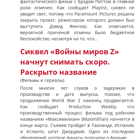
фантастического фильм с Брэдом Питтом в главной
роли отменен. Как сообщает Playlist, сиквел не
увидит свет, потому что Paramount Pictures решила
закрыть проект, режиссером которого должен был
выступить Дэвид Финчер. Как отмечается,
вероятной причиной отмены было бюджетное
беспокойство, несмотря на то, что...
Сиквел «Войны миров Z»
начнут снимать скоро.
Раскрыто название
(Фильмы и сериалы)
После многих лет слухов о задержках в
производстве и дате выпуска, похоже, что
продолжение World War Z наконец продвигается.
Как сообщает Production Weekly, что
производственный процесс фильма под рабочим
названием «Максимилиан» (Maximillian) начнется в
конце марта. Съемки пройдет в Таиланде, Испания,
и Атланте, штат Джорджия. Одно из последних
обновлений, которое фанаты получили о фильме,...