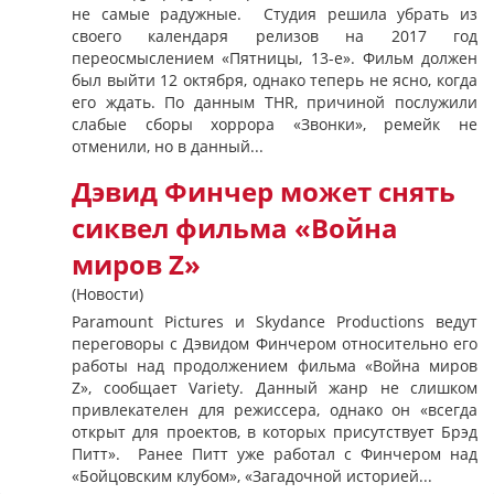
не самые радужные. Студия решила убрать из
своего календаря релизов на 2017 год
переосмыслением «Пятницы, 13-е». Фильм должен
был выйти 12 октября, однако теперь не ясно, когда
его ждать. По данным THR, причиной послужили
слабые сборы хоррора «Звонки», ремейк не
отменили, но в данный...
Дэвид Финчер может снять
сиквел фильма «Война
миров Z»
(Новости)
Paramount Pictures и Skydance Productions ведут
переговоры с Дэвидом Финчером относительно его
работы над продолжением фильма «Война миров
Z», сообщает Variety. Данный жанр не слишком
привлекателен для режиссера, однако он «всегда
открыт для проектов, в которых присутствует Брэд
Питт». Ранее Питт уже работал с Финчером над
«Бойцовским клубом», «Загадочной историей...