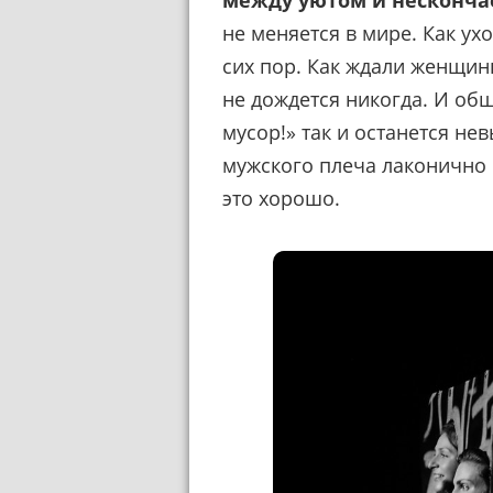
между уютом и несконча
не меняется в мире. Как ух
сих пор. Как ждали женщины 
не дождется никогда. И об
мусор!» так и останется не
мужского плеча лаконично 
это хорошо.