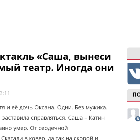
ектакль «Саша, вынеси
мый театр. Иногда они
2:11
П
тя и её дочь Оксана. Одни. Без мужика.
 заставила справляться. Саша – Катин
авно умер. От сердечной
Скатали в ковер, да так на скорой и