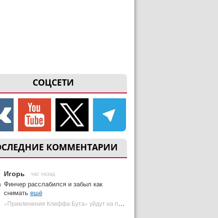
СОЦСЕТИ
ОСЛЕДНИЕ КОММЕНТАРИИ
Игорь
час назад
Финчер расслабился и забыл как
снимать
ещё
«Приключения Клиффа Бута» уйдут на пересъемки — премьера под угрозой | Plugged In Ru