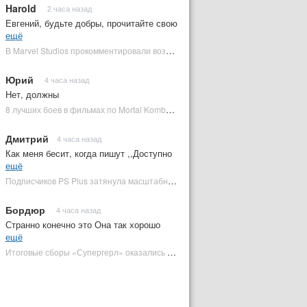
Harold
2 часа назад
Евгений, будьте добры, прочитайте свою
ещё
В Marvel Studios прокомментировали возвращение Канга на экраны | Plugged In Ru
Юрий
4 часа назад
Нет, должны
8 лучших боев в фильмах по Mortal Kombat: от «Смертельной битвы» до «Мортал Комбат 2» | Plugged In Ru
Дмитрий
4 часа назад
Как меня бесит, когда пишут ,,Доступно
ещё
Подписчиков PS Plus затянула масштабная RPG в духе Skyrim, которая доступна бесплатно | Plugged In Ru
Бордюр
4 часа назад
Странно конечно это Она так хорошо
ещё
Итоговые сборы «Супергерл» оказались худшими для DC за два десятилетия | Plugged In Ru