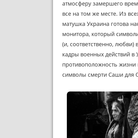
атмосферу замершего времен
все на том же месте. Из вс
матушка Украина готова на
монитора, который символ
(и, соответственно, любви)
кадры военных действий в У
противоположность жизни и
символы смерти Саши для О