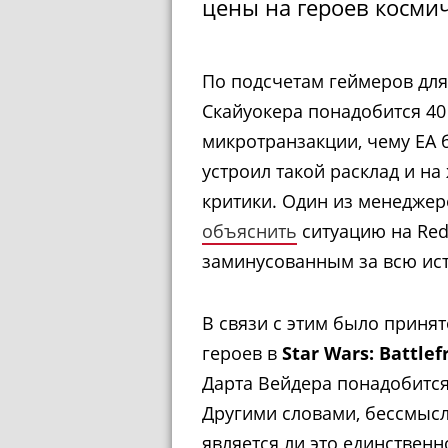
цены на героев космич
По подсчетам геймеров для
Скайуокера понадобится 40
микротранзакции, чему EA 
устроил такой расклад и 
критики. Один из менеджеро
объяснить
ситуацию на Redd
заминусованным за всю ис
В связи с этим было приня
героев в
Star Wars: Battlef
Дарта Вейдера понадобится 
Другими словами, бессмысл
является ли это единствен