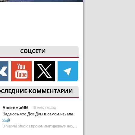
СОЦСЕТИ
ОСЛЕДНИЕ КОММЕНТАРИИ
Аритемий66
10 минут назад
Надеюсь что Док Дум в самом начале
ещё
В Marvel Studios прокомментировали возвращение Канга на экраны | Plugged In Ru