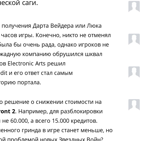
еской саги.
 получения Дарта Вейдера или Люка
 часов игры. Конечно, никто не отменял
была бы очень рада, однако игроков не
на жадную компанию обрушился шквал
в Electronic Arts решил
it и его ответ стал самым
торию портала.
то решение о снижении стоимости на
ront 2
. Например, для разблокировки
не 60.000, а всего 15.000 кредитов.
енного гринда в игре станет меньше, но
ной проблемой новых Звездных Войн?