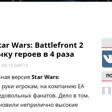
r Wars: Battlefront 2
ку героев в 4 раза
, 08:19 GMT+3
П
ьная версия
Star Wars:
 руки игрокам, на компанию EA
едовольных фанатов. Дело в том,
ановили неприлично высокие