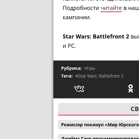
Подробности
читайте
в наш
кампании.
Star Wars: Battlefront 2
вый
и PC.
Рубрика:
Игры
Теги:
#Star Wars: Battlefront 2
СВ
Режиссер покинул «Мир Юрского
Джеймс Ганн прокомментировал с