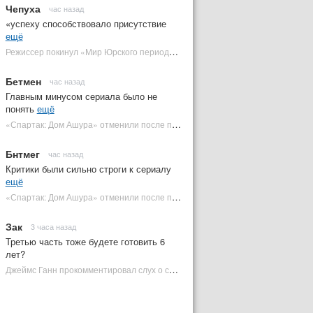
Чепуха
час назад
«успеху способствовало присутствие
ещё
Режиссер покинул «Мир Юрского периода 5» | Plugged In Ru
Бетмен
час назад
Главным минусом сериала было не
понять
ещё
«Спартак: Дом Ашура» отменили после первого сезона | Plugged In Ru
Бнтмег
час назад
Критики были сильно строги к сериалу
ещё
«Спартак: Дом Ашура» отменили после первого сезона | Plugged In Ru
Зак
3 часа назад
Третью часть тоже будете готовить 6
лет?
Джеймс Ганн прокомментировал слух о съемках «Бэтмена 3» | Plugged In Ru