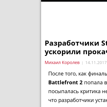
Разработчики Sta
ускорили прокач
Михаил Королев
14.11.2017
|
После того, как финал
Battlefront 2
попала в
посыпалась критика н
что разработчики уст