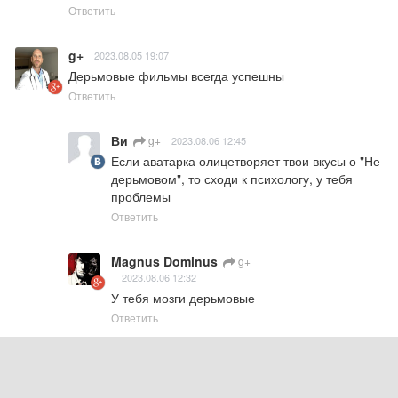
Ответить
g+
2023.08.05 19:07
Дерьмовые фильмы всегда успешны
Ответить
Ви
g+
2023.08.06 12:45
Если аватарка олицетворяет твои вкусы о "Не 
дерьмовом", то сходи к психологу, у тебя 
проблемы
Ответить
Magnus Dominus
g+
2023.08.06 12:32
У тебя мозги дерьмовые
Ответить
Ты тупой
g+
2023.08.06 05:59
Шедевры*