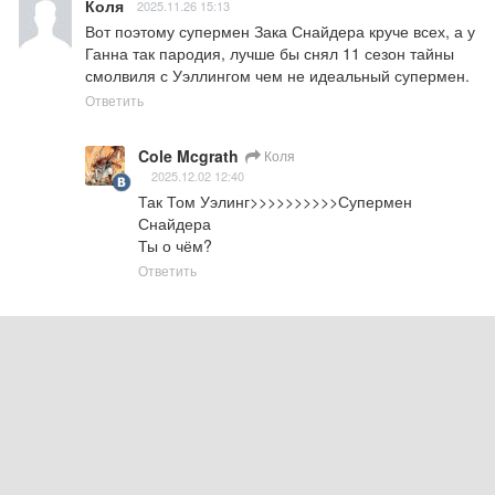
Коля
2025.11.26 15:13
Вот поэтому супермен Зака Снайдера круче всех, а у 
Ганна так пародия, лучше бы снял 11 сезон тайны 
смолвиля с Уэллингом чем не идеальный супермен.
Ответить
Cole Mcgrath
Коля
2025.12.02 12:40
Так Том Уэлинг>>>>>>>>>>Супермен 
Снайдера

Ты о чём?
Ответить
Flame
2025.11.26 14:12
Паук против Октавиуса сдерживался, это очевидно 
же. Паук посильнее кэпа будет
Ответить
Cole Mcgrath
Flame
2025.12.02 12:39