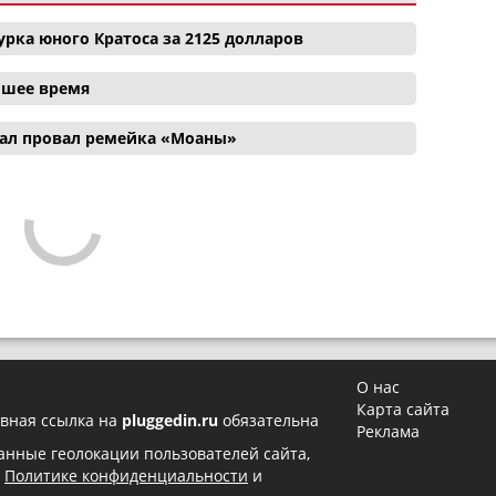
рка юного Кратоса за 2125 долларов
айшее время
ал провал ремейка «Моаны»
О нас
Карта сайта
вная ссылка на
pluggedin.ru
обязательна
Реклама
 данные геолокации пользователей сайта,
в
Политике конфиденциальности
и