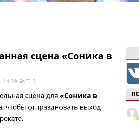
анная сцена «Соника в
0, 14:39 GMT+3
П
ельная сцена для
«Соника в
, чтобы отпраздновать выход
рокате.