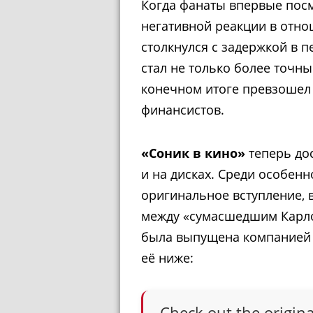
Когда фанаты впервые пос
негативной реакции в отн
столкнулся с задержкой в 
стал не только более точны
конечном итоге превзошел 
финансистов.
«Соник в кино»
теперь дос
и на дисках. Среди особен
оригинальное вступление, 
между «сумасшедшим Карло
была выпущена компанией 
её ниже:
Check out the origin