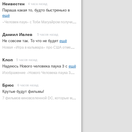
Неивестен
4 часа назад
Параша какая то, будто быстренько в
ещё
«Человек-паук» с Тоби Магуайром получил новый постер | Plugged In Ru
Даниил Ивлев
5 часов назад
Не совсем так. То что не будет
ещё
Новая «Игра в кальмара» про США отменена | Plugged In Ru
Клоп
5 часов назад
Надеюсь Нового человека паука 3 с
ещё
Изображение «Нового Человека-паука 3» подтвердило Зловещую шестерку | Plugged In Ru
Брюс
6 часов назад
Крутые будут фильмы!
7 фильмов киновселенной DC, которые может снять Зак Снайдер | Plugged In Ru