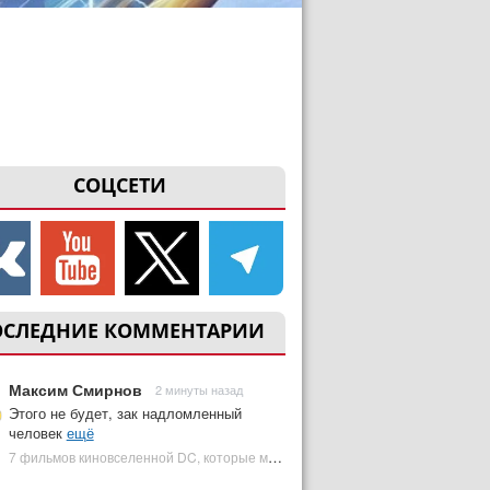
СОЦСЕТИ
ОСЛЕДНИЕ КОММЕНТАРИИ
Максим Смирнов
2 минуты назад
Этого не будет, зак надломленный
человек
ещё
7 фильмов киновселенной DC, которые может снять Зак Снайдер | Plugged In Ru