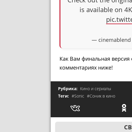
is available on 
pic.twi
— cinemablend
Как Вам финальная версия
комментариях ниже!
Рубрика:
Кино и сериалы
Теги:
#Sonic
#Соник в кино
СВ