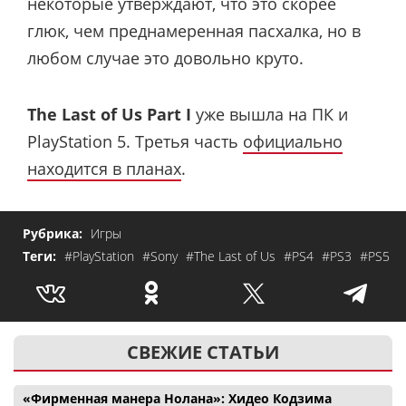
некоторые утверждают, что это скорее
глюк, чем преднамеренная пасхалка, но в
любом случае это довольно круто.
The Last of Us Part I
уже вышла на ПК и
PlayStation 5. Третья часть
официально
находится в планах
.
Рубрика:
Игры
Теги:
#PlayStation
#Sony
#The Last of Us
#PS4
#PS3
#PS5
СВЕЖИЕ СТАТЬИ
«Фирменная манера Нолана»: Хидео Кодзима