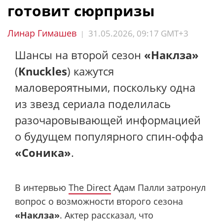
готовит сюрпризы
Линар Гимашев
31.05.2026, 09:17 GMT+3
|
Шансы на второй сезон
«Наклза»
(
Knuckles
) кажутся
маловероятными, поскольку одна
из звезд сериала поделилась
разочаровывающей информацией
о будущем популярного спин-оффа
«Соника»
.
В интервью
The Direct
Адам Палли затронул
вопрос о возможности второго сезона
«Наклза»
. Актер рассказал, что