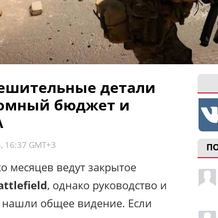
тешительные детали
огромный бюджет и
A
5, 16:37 GMT+3
П
ко месяцев ведут закрытое
attlefield
, однако руководство и
у нашли общее видение. Если