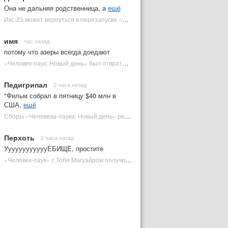
Она не дальняя родственница, а
ещё
Икс-23 может вернуться в перезапуске «Людей Икс» | Plugged In Ru
имя
час назад
потому что азеры всегда доедают
«Человек-паук: Новый день» был отвратительным в одной из версий | Plugged In Ru
Педигрипал
2 часа назад
"Фильм собрал в пятницу $40 млн в
США,
ещё
Сборы «Человека-паука: Новый день» резко обвалились на 2 неделе, но катастрофы нет | Plugged In Ru
Перхоть
2 часа назад
УуууууууууууЕБИЩЕ, простите
«Человек-паук» с Тоби Магуайром получил новый постер | Plugged In Ru