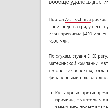
вообще удалось достич
Портал
Ars Technica
раскры
производства грядущего шу
игры превысил $400 млн еще
$500 млн.
По слухам, студия DICE рег
материнской компании. Ав
творческих аспектах, тогда
финансовыми показателями
Культурные противоречи
причины, по которым ев
завершить проект вовре