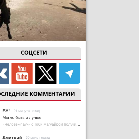
СОЦСЕТИ
ОСЛЕДНИЕ КОММЕНТАРИИ
БУ!
21 минута назад
Могло быть и лучше
«Человек-паук» с Тоби Магуайром получил новый постер | Plugged In Ru
Дмитрий
30 минут назад