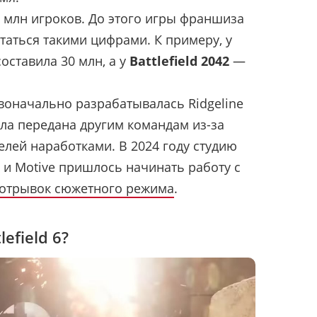
00 млн игроков. До этого игры франшиза
таться такими цифрами. К примеру, у
оставила 30 млн, а у
Battlefield 2042
—
оначально разрабатывалась Ridgeline
ла передана другим командам из-за
елей наработками. В 2024 году студию
CE и Motive пришлось начинать работу с
отрывок сюжетного режима
.
efield 6?