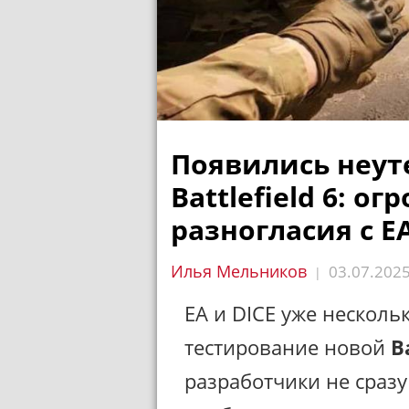
Появились неу
Battlefield 6: 
разногласия с E
Илья Мельников
03.07.202
|
EA и DICE уже несколь
тестирование новой
B
разработчики не сраз