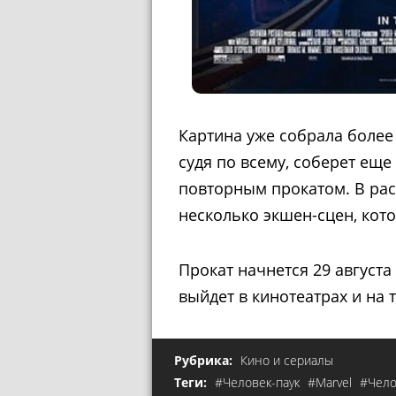
Картина уже собрала более 
судя по всему, соберет еще
повторным прокатом. В ра
несколько экшен-сцен, кот
Прокат начнется 29 августа 
выйдет в кинотеатрах и на 
Рубрика:
Кино и сериалы
Теги:
#Человек-паук
#Marvel
#Чело