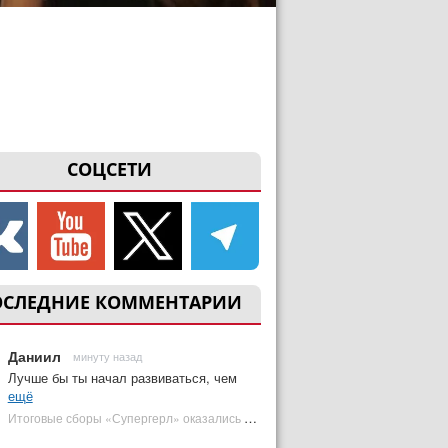
СОЦСЕТИ
ОСЛЕДНИЕ КОММЕНТАРИИ
Даниил
минуту назад
Лучше бы ты начал развиваться, чем
ещё
Итоговые сборы «Супергерл» оказались худшими для DC за два десятилетия | Plugged In Ru