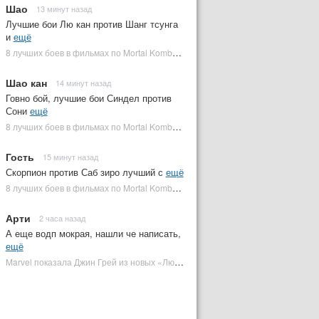
Шао
13 минут назад
Лучшие бои Лю кан против Шанг тсунга
и
ещё
8 лучших боев в фильмах по Mortal Kombat: от «Смертельной битвы» до «Мортал Комбат 2» | Plugged In Ru
Шао кан
14 минут назад
Говно бой, лучшие бои Синдел против
Сони
ещё
8 лучших боев в фильмах по Mortal Kombat: от «Смертельной битвы» до «Мортал Комбат 2» | Plugged In Ru
Гость
15 минут назад
Скорпион против Саб зиро лучший с
ещё
8 лучших боев в фильмах по Mortal Kombat: от «Смертельной битвы» до «Мортал Комбат 2» | Plugged In Ru
Арти
2 часа назад
А еще водп мокрая, нашли че написать,
ещё
Marvel показала Джин Грей из новых «Людей Икс» | Plugged In Ru