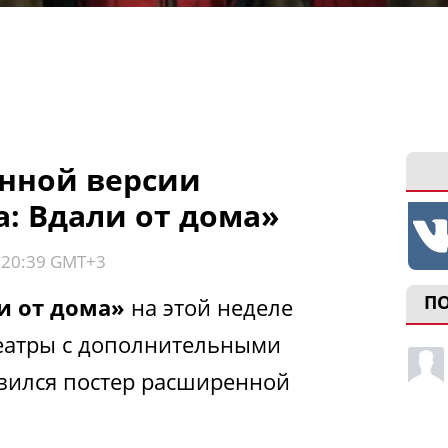
нной версии
а: Вдали от дома»
, 20:39 GMT+3
П
и от дома»
на этой неделе
еатры с дополнительными
явился постер расширенной