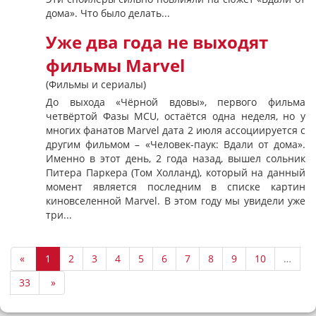
дома». Что было делать...
Уже два года не выходят
фильмы Marvel
(Фильмы и сериалы)
До выхода «Чёрной вдовы», первого фильма
четвёртой Фазы MCU, остаётся одна неделя, но у
многих фанатов Marvel дата 2 июля ассоциируется с
другим фильмом – «Человек-паук: Вдали от дома».
Именно в этот день, 2 года назад, вышел сольник
Питера Паркера (Том Холланд), который на данный
момент является последним в списке картин
киновселенной Marvel. В этом году мы увидели уже
три...
«
1
2
3
4
5
6
7
8
9
10
…
33
»