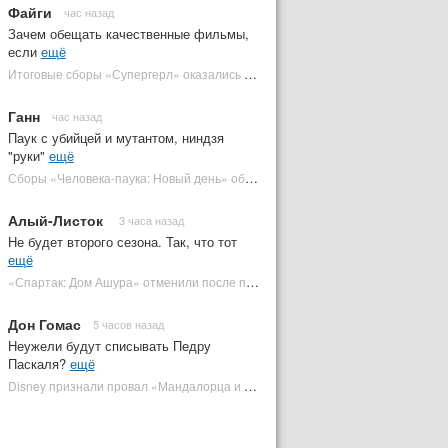
Файги
час назад
Зачем обещать качественные фильмы,
если
ещё
Итоговые сборы «Супергерл» оказались худшими для DC за два десятилетия | Plugged In Ru
Ганн
час назад
Паук с убийцей и мутантом, ниндзя
"руки"
ещё
Сборы «Человека-паука: Новый день» обошли самый кассовый фильм DC | Plugged In Ru
Алый-Листок
3 часа назад
Не будет второго сезона. Так, что тот
ещё
«Спартак: Дом Ашура» отменили после первого сезона | Plugged In Ru
Дон Гомас
5 часов назад
Неужели будут списывать Педру
Паскаля?
ещё
Disney признали провал «Мандалорца и Грогу» и еще одной новинки | Plugged In Ru