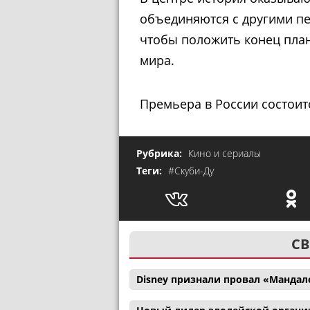
объединяются с другими п
чтобы положить конец пла
мира.
Премьера в России состоитс
Рубрика:
Кино и сериалы
Теги:
#Скуби-Ду
СВ
Disney признали провал «Мандал