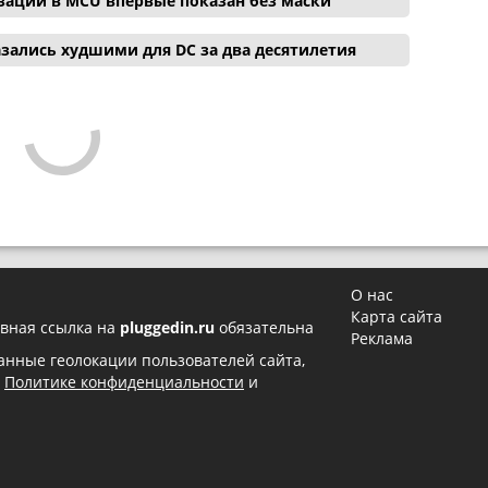
зации в MCU впервые показан без маски
зались худшими для DC за два десятилетия
О нас
Карта сайта
вная ссылка на
pluggedin.ru
обязательна
Реклама
 данные геолокации пользователей сайта,
в
Политике конфиденциальности
и