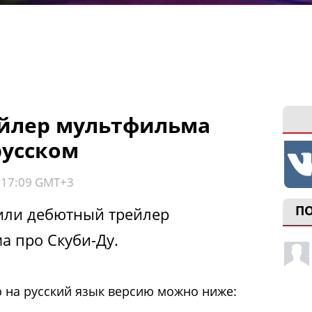
ейлер мультфильма
русском
, 17:09 GMT+3
П
вили дебютный трейлер
 про Скуби-Ду.
 на русский язык версию можно ниже: