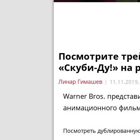
Посмотрите тр
«Скуби-Ду!» на 
Линар Гимашев
11.11.2019
|
Warner Bros. предста
анимационного фильма
Посмотреть дублированную