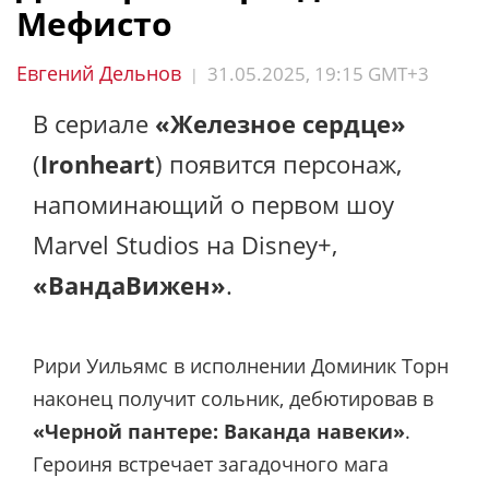
Мефисто
Евгений Дельнов
31.05.2025, 19:15 GMT+3
|
В сериале
«Железное сердце»
(
Ironheart
) появится персонаж,
напоминающий о первом шоу
Marvel Studios на Disney+,
«ВандаВижен»
.
Рири Уильямс в исполнении Доминик Торн
наконец получит сольник, дебютировав в
«Черной пантере: Ваканда навеки»
.
Героиня встречает загадочного мага