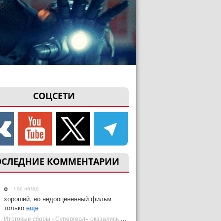
СОЦСЕТИ
ОСЛЕДНИЕ КОММЕНТАРИИ
с
час назад
хороший, но недооценённый фильм
только
ещё
Итоговые сборы «Супергерл» оказались худшими для DC за два десятилетия | Plugged In Ru