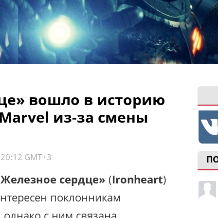
це» вошло в историю
Marvel из-за смены
, 20:12 GMT+3
П
«Железное сердце»
(
Ironheart
)
интересен поклонникам
 однако с ним связана