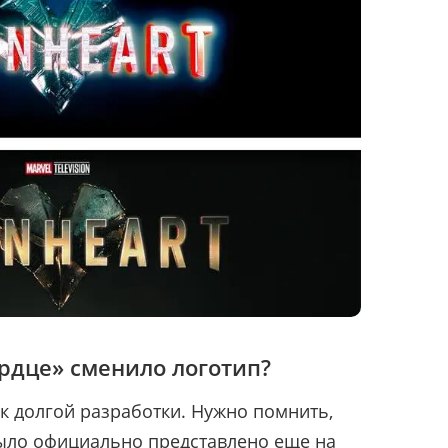
рдце» сменило логотип?
к долгой разработки. Нужно помнить,
ло официально представлено еще на