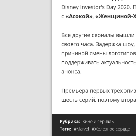
Disney Investor's Day 2020
с
«Асокой»
,
«Женщиной-Х
Все другие сериалы вышли 
своего часа. Задержка шоу,
причиной смены логотипов
поддерживать актуальность 
анонса.
Премьера первых трех эпи
шесть серий, поэтому втор
Рубрика:
Кино и сериалы
Теги:
#Marvel
#Железное сердце