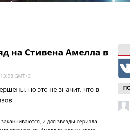
яд на Стивена Амелла в
, 13:58 GMT+3
П
ершены, но это не значит, что в
изов.
 заканчиваются, и для звезды сериала
емя прощаться. Амелл выложил свою