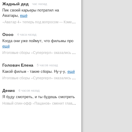
Жадный дед
час назад
Пик своей карьеры потратил на
Аватары,
ещё
«Аватар 4» теперь под вопросом — Кэмерон решил отойти от продолжения | Plugged In Ru
Оооо
4 часа назад
Когда они уже поймут, что фильмы про
ещё
Итоговые сборы «Супергерл» оказались худшими для DC за два десятилетия | Plugged In Ru
Головач Елена
5 часов назад
Какой фильм - такие сборы. Ну-у-у,
ещё
Итоговые сборы «Супергерл» оказались худшими для DC за два десятилетия | Plugged In Ru
Денис
6 часов назад
Я буду смотреть, и ты будешь смотреть
Новый спин-офф «Пацанов» сменит главного героя | Plugged In Ru