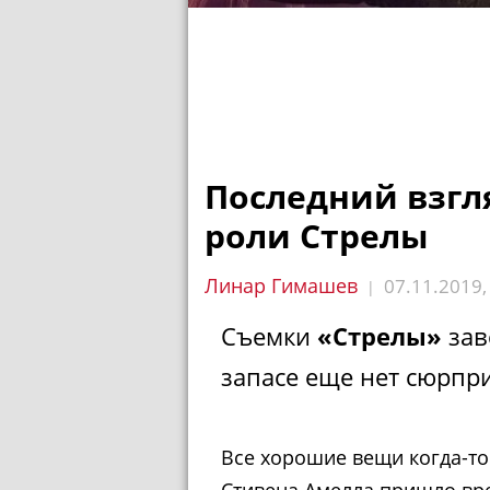
Последний взгл
роли Стрелы
Линар Гимашев
07.11.2019
|
Съемки
«Стрелы»
зав
запасе еще нет сюрпр
Все хорошие вещи когда-то
Стивена Амелла пришло вр