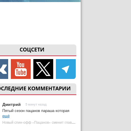
СОЦСЕТИ
ОСЛЕДНИЕ КОММЕНТАРИИ
Дмитрий
5 минут назад
Пятый сезон пацанов параша которая
ещё
Новый спин-офф «Пацанов» сменит главного героя | Plugged In Ru