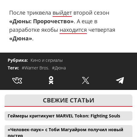
После триквела
выйдет
второй сезон
«Дюны: Пророчество»
. А еще в
разработке якобы
находится
четвертая
«Дюна»
.
Рубрика:
Кино и сериалы
Теги:
#Warner Bros.
#Дюна
СВЕЖИЕ СТАТЬИ
Геймеры критикуют MARVEL Tokon: Fighting Souls
«Человек-паук» с Тоби Магуайром получил новый
постер