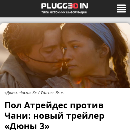
«Дюна: Часть 3» / Warner Bros.
Пол Атрейдес против
Чани: новый трейлер
«Дюны 3»