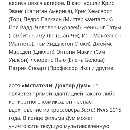
вернувшихся актеров. В каст вошли Крис
Эванс (Капитан Америка), Крис Хемсворт
(Тор), Педро Паскаль (Мистер Фантастик),
Пол Радд (Человек-муравей), Ченнинг Татум
(Гамбит), Симу Лю (Шан-Чи), Иэн Маккеллен
(Магнето), Том Хиддлстон (Локи), Джеймс
Марсден (Циклоп), Энтони Макки (Сэм
Уилсон), Флоренс Пью (Елена Белова),
Патрик Стюарт (Профессор Икс) и другие.
Хотя
«Мстители: Доктор Дум»
не
является прямой адаптацией какого-либо
конкретного комикса, он черпает
вдохновение из кроссовера
Secret Wars
2015
года. В конце фильма Дум может
уничтожить текущую мультивселенную,