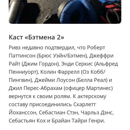
Каст «Бэтмена 2»
Ривз недавно подтвердил, что Роберт
Паттинсон (Брюс Уэйн/Бэтмен), Джеффри
Райт (Джим Гордон), Энди Серкис (Альфред
Пенниуорт), Колин Фаррелл (Оз Кобб/
Пингвин), Джейми Лоусон (Белла Реал) и
Джил Перес-Абрахам (офицер Мартинес)
вернутся к своим ролям. К актерскому
составу присоединились Скарлетт
Йоханссон, Себастиан Стэн, Чарльз Дэнс,
Себастьян Кох и Брайан Тайри Генри.