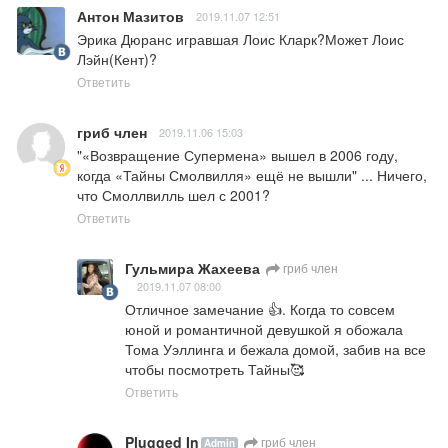
Антон Мазитов
2019.11.07 12:51
Эрика Дюранс игравшая Лоис Кларк?Может Лоис 
Лэйн(Кент)?
Ответить
гриб член
2019.11.06 15:03
"«Возвращение Супермена» вышел в 2006 году, 
когда «Тайны Смолвилля» ещё не вышли" ... Ничего, 
что Смоллвилль шел с 2001?
Ответить
Гульмира Жахеева
гриб член
2019.11.07 08:00
Отличное замечание 👍. Когда то совсем 
юной и романтичной девушкой я обожала 
Тома Уэллинга и бежала домой, забив на все 
чтобы посмотреть Тайны🥰
Ответить
Plugged In
гриб член
Admin