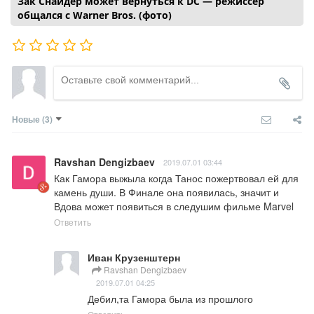
Зак Снайдер может вернуться к DC — режиссер
общался с Warner Bros. (фото)
Новые
(3)
Ravshan Dengizbaev
2019.07.01 03:44
Как Гамора выжыла когда Танос пожертвовал ей для 
камень души. В Финале она появилась, значит и 
Вдова может появиться в следушим фильме Marvel
Ответить
Иван Крузенштерн
Ravshan Dengizbaev
2019.07.01 04:25
Дебил,та Гамора была из прошлого