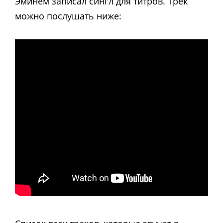
Эминем записал сингл для титров. Трек
можно послушать ниже: