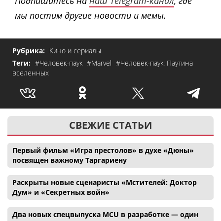
Подпишитесь на
наш Telegram-канал
, где
мы постим другие новости и мемы.
Рубрика:
Кино и сериалы
Теги:
#Человек-паук
#Marvel
#Человек-паук: Паутина
вселенных
СВЕЖИЕ СТАТЬИ
Первый фильм «Игра престолов» в духе «Дюны»
посвящен важному Таргариену
Раскрыты новые сценаристы «Мстителей: Доктор
Дум» и «Секретных войн»
Два новых спецвыпуска MCU в разработке — один