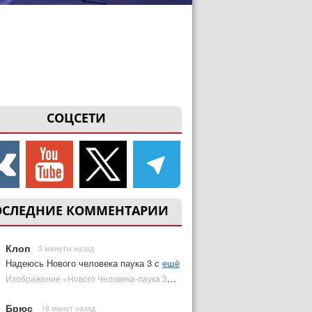
СОЦСЕТИ
ОСЛЕДНИЕ КОММЕНТАРИИ
Клоп
3 минуты назад
Надеюсь Нового человека паука 3 с
ещё
Изображение «Нового Человека-паука 3» подтвердило Зловещую шестерку | Plugged In Ru
Брюс
18 минут назад