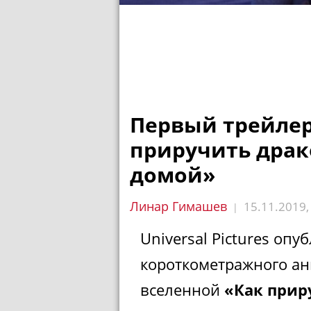
Первый трейлер
приручить драк
домой»
Линар Гимашев
15.11.2019
|
Universal Pictures оп
короткометражного а
вселенной
«Как прир