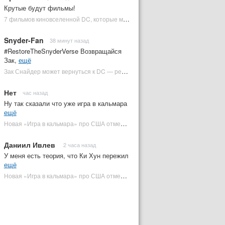
Крутые будут фильмы!
7 фильмов киновселенной DC, которые может снять Зак Снайдер | Plugged In Ru
Snyder-Fan
38 минут назад
#RestoreTheSnyderVerse Возвращайся
Зак,
ещё
Зак Снайдер может вернуться к DC — режиссер общался с Warner Bros. (фото) | Plugged In Ru
Нет
час назад
Ну так сказали что уже игра в кальмара
ещё
Новая «Игра в кальмара» про США отменена | Plugged In Ru
Даниил Ивлев
2 часа назад
У меня есть теория, что Ки Хун пережил
ещё
Новая «Игра в кальмара» про США отменена | Plugged In Ru