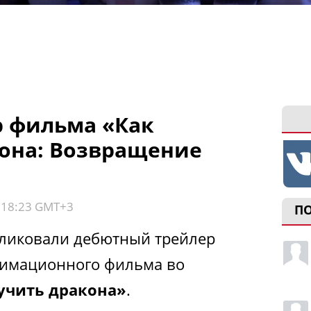
 фильма «Как
она: Возвращение
, 18:23 GMT+3
П
убликовали дебютный трейлер
нимационного фильма во
учить дракона»
.