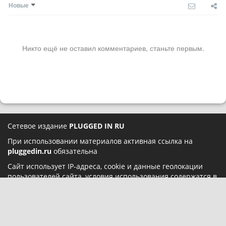
Новые
Никто ещё не оставил комментариев, станьте первым.
Сетевое издание
PLUGGED IN RU
При использовании материалов активная ссылка на
pluggedin.ru
обязательна
Сайт использует IP-адреса, cookie и данные геолокации
пользователей сайта, условия использования содержатся в
Политике конфиденциальности
и
Пользовательском
соглашении
Социальные сети: